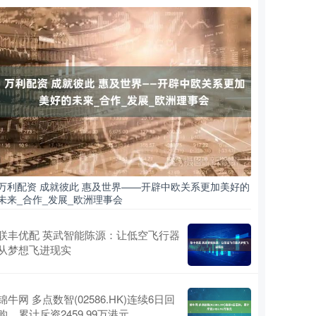
万利配资 成就彼此 惠及世界——开辟中欧关系更加美好的
未来_合作_发展_欧洲理事会
联丰优配 英武智能陈源：让低空飞行器
从梦想飞进现实
锦牛网 多点数智(02586.HK)连续6日回
购，累计斥资2459.99万港元