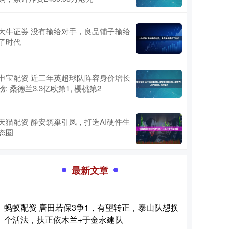
大牛证券 没有输给对手，良品铺子输给
了时代
申宝配资 近三年英超球队阵容身价增长
榜: 桑德兰3.3亿欧第1, 樱桃第2
天猫配资 静安筑巢引凤，打造AI硬件生
态圈
最新文章
蚂蚁配资 唐田若保3争1，有望转正，泰山队想换
个活法，扶正依木兰+于金永建队