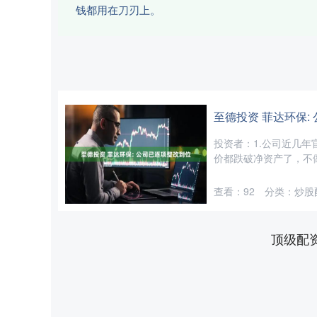
钱都用在刀刃上。
至德投资 菲达环保:
投资者：1.公司近几
价都跌破净资产了，不做
查看：
92
分类：
炒股
顶级配