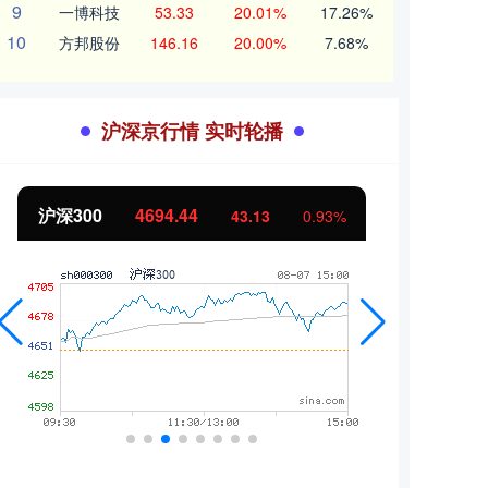
9
一博科技
53.33
20.01%
17.26%
10
方邦股份
146.16
20.00%
7.68%
沪深京行情 实时轮播
沪深300
4694.44
北证5
43.13
0.93%