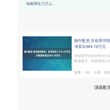
钱都用在刀刃上。
驰牛配资 共创草坪跌
净卖出984.79万元
共创草坪(605099)今
数据显示，机构净买入378
查看：
162
分类：
免
顶级配