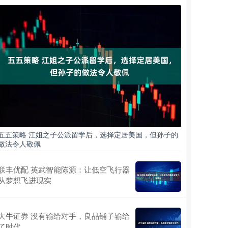
五五策略 江姐之子公派留学后，选择定居美国，但孙子的
做法令人敬佩
联丰优配 英武智能陈源：让低空飞行器
从梦想飞进现实
大牛证券 没有输给对手，良品铺子输给
了时代