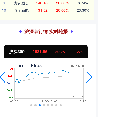
9
方邦股份
146.16
20.00%
6.74%
10
泰金新能
131.52
20.00%
23.30%
沪深京行情 实时轮播
沪深300
4681.56
北证
30.25
0.65%