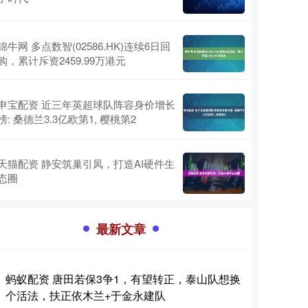
锦牛网 多点数智(02586.HK)连续6日回
购，累计斥资2459.99万港元
申宝配资 近三年英超球队阵容身价增长
榜: 桑德兰3.3亿欧第1, 樱桃第2
天猫配资 静安筑巢引凤，打造AI硬件生
态圈
最新文章
蚂蚁配资 唐田若保3争1，有望转正，泰山队想换
个活法，扶正依木兰+于金永建队