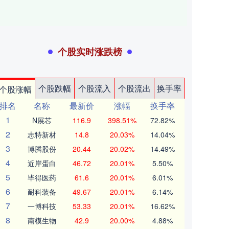
个股实时涨跌榜
个股跌幅
个股流入
个股流出
换手率
个股涨幅
排名
名称
最新价
涨幅
换手率
1
N展芯
116.9
398.51%
72.82%
2
志特新材
14.8
20.03%
14.04%
3
博腾股份
20.44
20.02%
14.49%
4
近岸蛋白
46.72
20.01%
5.50%
5
毕得医药
61.6
20.01%
6.01%
6
耐科装备
49.67
20.01%
6.14%
7
一博科技
53.33
20.01%
16.62%
8
南模生物
42.9
20.00%
4.88%