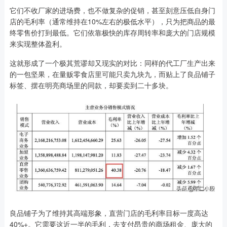
它们不收厂家的进场费，也不做复杂的促销，甚至刻意压低自身门
店的毛利率（通常维持在10%左右的极低水平），只为把商品的最
终零售价打到最低。它们依靠极快的库存周转率和庞大的门店规模
来实现整体盈利。
这就形成了一个极其荒谬却又现实的对比：同样的代工厂生产出来
的一包坚果，在量贩零食店里可能只卖九块九，而贴上了良品铺子
标签、摆在明亮商场里的同款，却要卖到二十多块。
良品铺子为了维持其高端形象，直营门店的毛利率目标一度高达
40%+。它需要这近一半的毛利，去支付昂贵的商场租金、庞大的