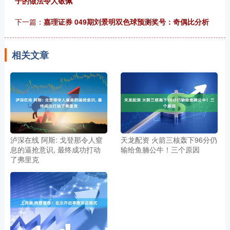
子的做法令人敬佩
下一篇：
嘉理证券 049期刘景明双色球预测奖号：奇偶比分析
相关文章
泸深在线 阿斯: 戈登那令人窒
天龙配资 火箭三核轰下96分仍
息的逼抢意识, 最终成功打动
输给鱼腩公牛！三个原因
了弗里克