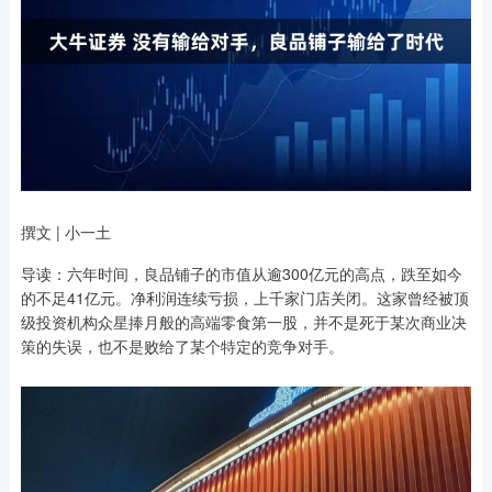
撰文 | 小一土
导读：六年时间，良品铺子的市值从逾300亿元的高点，跌至如今
的不足41亿元。净利润连续亏损，上千家门店关闭。这家曾经被顶
级投资机构众星捧月般的高端零食第一股，并不是死于某次商业决
策的失误，也不是败给了某个特定的竞争对手。