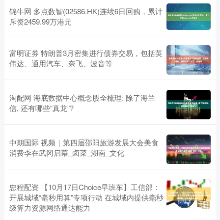
锦牛网 多点数智(02586.HK)连续6日回购，累计
斥资2459.99万港元
富明证券 特朗普3月密集进行债券交易，包括英
伟达、通用汽车、奈飞、波音等
淘配网 海底数据中心概念股全梳理: 除了海兰
信, 还有哪些“真龙”?
中期国际 视频｜第四届邵阳旅游发展大会美食
消费季在武冈启幕_卤菜_湖南_文化
忠程配资 【10月17日Choice早班车】工信部：
开展城域“毫秒用算”专项行动 在城域内提供毫秒
级算力资源网络通达能力