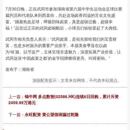
7月30日晚，正在武冈市参加湖南省第六届中学生运动会足球比赛
裁判员和代表队来到西直街，共赴这场卤香四溢的舌尖文化盛
宴。“踢最热血足球，呷最韵味卤菜，真是超级过瘾，超级幸
福！”品尝过正宗的武冈卤铜鹅后，小球员们纷纷竖起了大拇指。
武冈市相关负责人表示：“武冈卤菜，是祖先留给我们的宝贵财
富，也是乡村振兴的重要产业抓手。本届美食季旨在以卤
为‘味’媒、以节促产，立体呈现非遗魅力，深度拓展产业价值，让
武冈这张‘中国卤菜之都’的金字招牌擦得更亮、叫得更响。”
发布于：湖南省
顶级配资提示：文章来自网络，不代表本站观点。
上一篇：
锦牛网 多点数智(02586.HK)连续6日回购，累计斥资
2459.99万港元
下一篇：
永旺配资 黄公望假画骗过乾隆