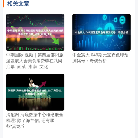
相关文章
中期国际 视频｜第四届邵阳旅
中金宸大 049期元宝双色球预
游发展大会美食消费季在武冈
测奖号：奇偶分析
启幕_卤菜_湖南_文化
淘配网 海底数据中心概念股全
梳理: 除了海兰信, 还有哪
些“真龙”?