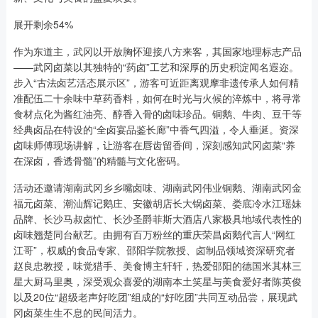
展开剩余54%
作为东道主，武冈以开放胸怀迎接八方来客，其国家地理标志产品
——武冈卤菜以其独特的“药卤”工艺和深厚的历史积淀闻名遐迩。
步入“古法卤艺活态展示区”，游客可近距离观摩非遗传承人如何精
准配伍二十余味中草药香料，如何在时光与火候的淬炼中，将寻常
食材点化为酱红油亮、醇香入骨的卤味珍品。铜鹅、牛肉、豆干等
经典卤品在特设的“全卤宴品鉴长廊”中香气四溢，令人垂涎。资深
卤味师傅现场讲解，让游客在唇齿留香间，深刻感知武冈卤菜“养
在深卤，香透骨髓”的精髓与文化密码。
活动还邀请湖南武冈乡乡嘴卤味、湖南武冈伟业铜鹅、湖南武冈金
福元卤菜、潮汕辉记鹅庄、安徽胡店长大锅卤菜、娄底冷水江瑶妹
品牌、长沙马叔卤忙、长沙圣爵菲斯大酒店八家极具地域代表性的
卤味翘楚同台献艺。由拥有百万粉丝的重庆荣昌卤鹅代言人“网红
江哥”，权威的食品专家、邵阳学院教授、卤制品领域资深研究者
赵良忠教授，味觉猎手、美食博主轩轩，热爱邵阳的德国米其林三
星大厨马里奥，深受观众喜爱的湖南本土笑星与美食爱好者陈英俊
以及20位“超级老声好吃团”组成的“好吃团”共同互动品尝，展现武
冈卤菜生生不息的民间活力。