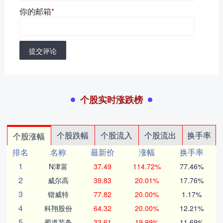
你的邮箱
*
提交评论
个股实时涨跌榜
个股跌幅
个股流入
个股流出
换手率
个股涨幅
排名
名称
最新价
涨幅
换手率
1
N津富
37.49
114.72%
77.46%
2
威尔高
39.83
20.01%
17.76%
3
锴威特
77.82
20.00%
1.17%
4
科翔股份
64.32
20.00%
12.21%
5
蜀道装备
33.61
19.99%
11.69%