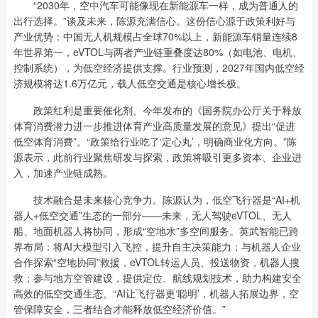
“2030年，空中汽车可能像现在新能源车一样，成为普通人的
出行选择。”谈及未来，陈源充满信心。这份信心源于政策利好与
产业优势：中国无人机规模占全球70%以上，新能源车销量连续8
年世界第一，eVTOL与两者产业链重叠度达80%（如电池、电机、
控制系统），为低空经济提供支撑。行业预测，2027年国内低空经
济规模将达1.6万亿元，载人低空交通是核心增长极。
政策红利是重要催化剂。今年发布的《国务院办公厅关于释放
体育消费潜力进一步推进体育产业高质量发展的意见》提出“促进
低空体育消费”。“政策给行业吃了‘定心丸’，明确商业化方向。”陈
源表示，此前行业聚焦研发与探索，政策将吸引更多资本、企业进
入，加速产业链成熟。
技术融合是未来核心竞争力。陈源认为，低空飞行器是“AI+机
器人+低空交通”生态的一部分——未来，无人驾驶eVTOL、无人
船、地面机器人将协同，形成“空地水”多空间服务。英武智能已跨
界布局：将AI大模型引入飞控，提升自主决策能力；与机器人企业
合作探索“空地协同”救援，eVTOL转运人员、投送物资，机器人搜
救；参与地方空管建设，提供定位、航线规划技术，助力构建安全
高效的低空交通生态。“AI让飞行器更‘聪明’，机器人拓展边界，空
管保障安全，三者结合才能释放低空经济价值。”