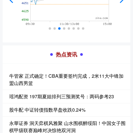
热点资讯
牛管家 正式确定！CBA重要签约完成，2米11大中锋加
盟山西男篮
瑶鸿配资 197期夏姐排列三预测奖号：两码参考23
股牛配 中证转债指数早盘收跌0.24%
永華证券 洞天弈棋风雅聚 山水围棋醉绥阳！中国女子围
棋甲级联赛巅峰对决惊艳双河洞