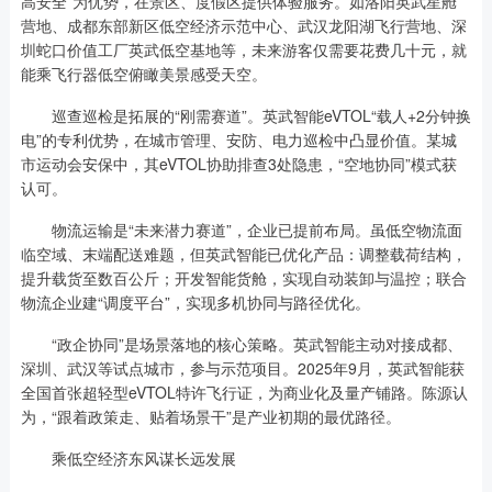
高安全”为优势，在景区、度假区提供体验服务。如洛阳英武星舱
营地、成都东部新区低空经济示范中心、武汉龙阳湖飞行营地、深
圳蛇口价值工厂英武低空基地等，未来游客仅需要花费几十元，就
能乘飞行器低空俯瞰美景感受天空。
巡查巡检是拓展的“刚需赛道”。英武智能eVTOL“载人+2分钟换
电”的专利优势，在城市管理、安防、电力巡检中凸显价值。某城
市运动会安保中，其eVTOL协助排查3处隐患，“空地协同”模式获
认可。
物流运输是“未来潜力赛道”，企业已提前布局。虽低空物流面
临空域、末端配送难题，但英武智能已优化产品：调整载荷结构，
提升载货至数百公斤；开发智能货舱，实现自动装卸与温控；联合
物流企业建“调度平台”，实现多机协同与路径优化。
“政企协同”是场景落地的核心策略。英武智能主动对接成都、
深圳、武汉等试点城市，参与示范项目。2025年9月，英武智能获
全国首张超轻型eVTOL特许飞行证，为商业化及量产铺路。陈源认
为，“跟着政策走、贴着场景干”是产业初期的最优路径。
乘低空经济东风谋长远发展