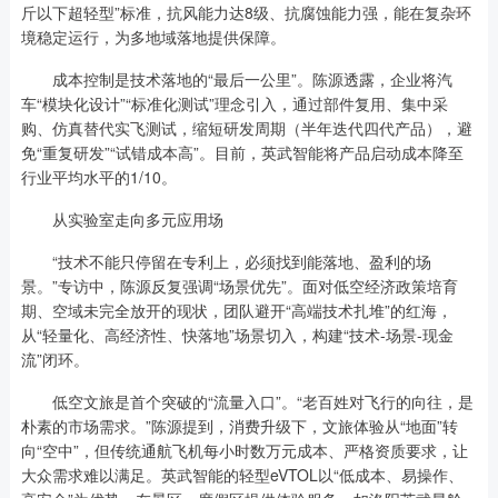
斤以下超轻型”标准，抗风能力达8级、抗腐蚀能力强，能在复杂环
境稳定运行，为多地域落地提供保障。
成本控制是技术落地的“最后一公里”。陈源透露，企业将汽
车“模块化设计”“标准化测试”理念引入，通过部件复用、集中采
购、仿真替代实飞测试，缩短研发周期（半年迭代四代产品），避
免“重复研发”“试错成本高”。目前，英武智能将产品启动成本降至
行业平均水平的1/10。
从实验室走向多元应用场
“技术不能只停留在专利上，必须找到能落地、盈利的场
景。”专访中，陈源反复强调“场景优先”。面对低空经济政策培育
期、空域未完全放开的现状，团队避开“高端技术扎堆”的红海，
从“轻量化、高经济性、快落地”场景切入，构建“技术-场景-现金
流”闭环。
低空文旅是首个突破的“流量入口”。“老百姓对飞行的向往，是
朴素的市场需求。”陈源提到，消费升级下，文旅体验从“地面”转
向“空中”，但传统通航飞机每小时数万元成本、严格资质要求，让
大众需求难以满足。英武智能的轻型eVTOL以“低成本、易操作、