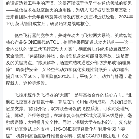
的话语透着工科生的严谨。这份严谨源于他早年在通信领域的积累
——通信技术在航空航天的通用性，为切入飞行器研发奠定基础；
更来自团队十余年自转旋翼机研发的技术沉淀和适航经验。2024年
10月英武智能成立后，研发始终是战略核心。
低空飞行器的竞争力，关键在动力与飞控两大系统。英武智能
核心产品S-ONE四代eVTOL，创新性采用涵道式动力结构——这一
业内公认的“第二代飞行器动力方案”，彻底解决传统多旋翼裸桨的
安全隐患。“裸桨碰到异物，会损伤机身还可能引发事故，这是普
及的关键痛点。”陈源解释，涵道式结构通过外部防护形成“物理屏
障”，既保护安全，又经空气动力学优化实现性能跃升：动力输出
提升40%至50%，噪音降低30%以上，平衡安全、动力与舒适，适
配载人、巡检等场景。
飞控系统作为飞行器的“大脑”，是与高校合作的核心方向。“北
航在飞控技术深耕数十年，算法在军民用领域均成熟，为我们提供
底层支撑。”陈源介绍，双方联合研发的飞控系统，可实时处理气
流、障碍、路径等数据，在城市复杂低空区域实现厘米级悬停、毫
秒级避障，大幅提升安全性。同时，深圳大学在结构设计、复合材
料与仿真测试上的支持，让S-ONE实现轻量化与耐用性“双向突
破”：机身用高强度碳纤维复合材料，满足CCAR91部法规“116公