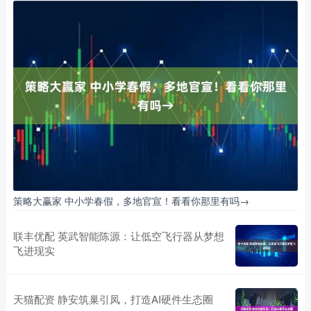
策略大赢家 中小学春假，多地官宣！看看你那里有吗→
联丰优配 英武智能陈源：让低空飞行器从梦想
飞进现实
天猫配资 静安筑巢引凤，打造AI硬件生态圈