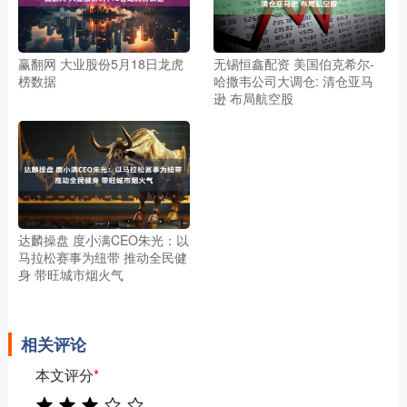
赢翻网 大业股份5月18日龙虎
无锡恒鑫配资 美国伯克希尔-
榜数据
哈撒韦公司大调仓: 清仓亚马
逊 布局航空股
达麟操盘 度小满CEO朱光：以
马拉松赛事为纽带 推动全民健
身 带旺城市烟火气
相关评论
本文评分
*