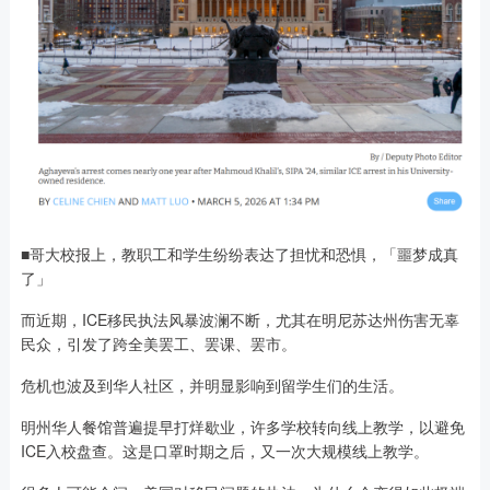
■哥大校报上，教职工和学生纷纷表达了担忧和恐惧，「噩梦成真
了」
而近期，ICE移民执法风暴波澜不断，尤其在明尼苏达州伤害无辜
民众，引发了跨全美罢工、罢课、罢市。
危机也波及到华人社区，并明显影响到留学生们的生活。
明州华人餐馆普遍提早打烊歇业，许多学校转向线上教学，以避免
ICE入校盘查。这是口罩时期之后，又一次大规模线上教学。