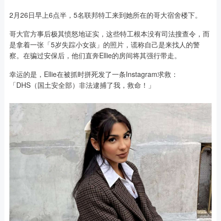
2月26日早上6点半，5名联邦特工来到她所在的哥大宿舍楼下。
哥大官方事后极其愤怒地证实，这些特工根本没有司法搜查令，而
是拿着一张「5岁失踪小女孩」的照片，谎称自己是来找人的警
察。在骗过安保后，他们直奔Ellie的房间将其强行带走。
幸运的是，Ellie在被抓时拼死发了一条Instagram求救：
「DHS（国土安全部）非法逮捕了我，救命！」