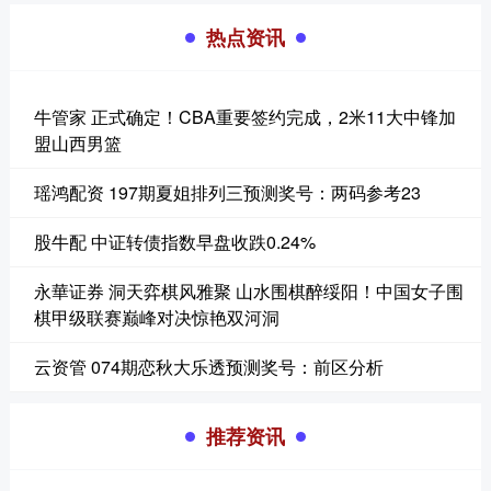
热点资讯
牛管家 正式确定！CBA重要签约完成，2米11大中锋加
盟山西男篮
瑶鸿配资 197期夏姐排列三预测奖号：两码参考23
股牛配 中证转债指数早盘收跌0.24%
永華证券 洞天弈棋风雅聚 山水围棋醉绥阳！中国女子围
棋甲级联赛巅峰对决惊艳双河洞
云资管 074期恋秋大乐透预测奖号：前区分析
推荐资讯