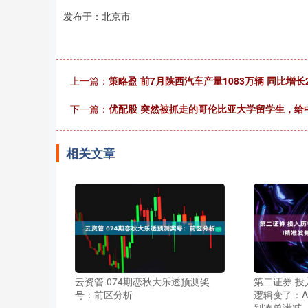
发布于：北京市
上一篇：
策略盈 前7月陕西汽车产量1083万辆 同比增长2
下一篇：
优配股 突然被抓走的哥伦比亚大学留学生，给
相关文章
云资管 074期恋秋大乐透预测奖
第二证券 投
号：前区分析
逻辑变了：A
别凑单满减