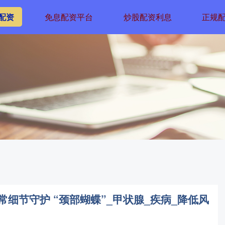
配资
免息配资平台
炒股配资利息
正规
常细节守护 “颈部蝴蝶”_甲状腺_疾病_降低风