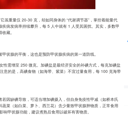
沪深300
4694.44
42%
43.13
0.93%
虽重量仅 20-30 克，却如同身体的 “代谢调节器”，掌控着能量代
病发病率持续攀升，每 5 人中就有 1 人受其困扰。其实，多数甲
得收藏。
破甲状腺的平衡，这也是预防甲状腺疾病的第一道防线。
期女性需增至 250 微克。加碘盐是最经济安全的补碘方式，每克加碘盐
。需注意的是，高碘食物（如海带、紫菜）不宜过量食用，每 100 克海带
者若因缺碘导致，可适当增加碘摄入，但自身免疫性甲减（如桥本氏
科蔬菜（如白菜、萝卜、西兰花）含少量致甲状腺肿物质，正常食用
可能影响甲状腺功能，建议煮熟后食用以破坏有害物质。