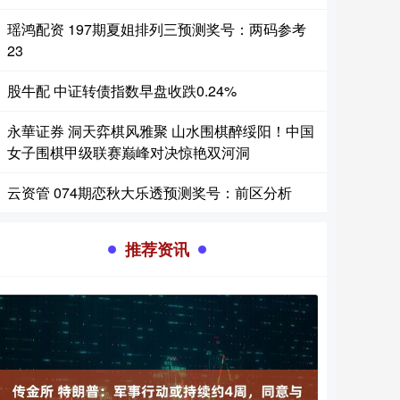
瑶鸿配资 197期夏姐排列三预测奖号：两码参考
23
股牛配 中证转债指数早盘收跌0.24%
永華证券 洞天弈棋风雅聚 山水围棋醉绥阳！中国
女子围棋甲级联赛巅峰对决惊艳双河洞
云资管 074期恋秋大乐透预测奖号：前区分析
推荐资讯