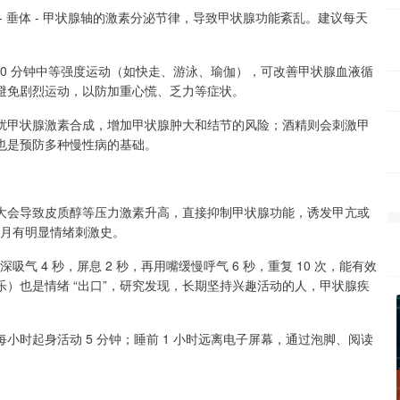
 垂体 - 甲状腺轴的激素分泌节律，导致甲状腺功能紊乱。建议每天
。
50 分钟中等强度运动（如快走、游泳、瑜伽），可改善甲状腺血液循
避免剧烈运动，以防加重心慌、乏力等症状。
干扰甲状腺激素合成，增加甲状腺肿大和结节的风险；酒精则会刺激甲
也是预防多种慢性病的基础。
大会导致皮质醇等压力激素升高，直接抑制甲状腺功能，诱发甲亢或
 个月有明显情绪刺激史。
吸气 4 秒，屏息 2 秒，再用嘴缓慢呼气 6 秒，重复 10 次，能有效
）也是情绪 “出口”，研究发现，长期坚持兴趣活动的人，甲状腺疾
时起身活动 5 分钟；睡前 1 小时远离电子屏幕，通过泡脚、阅读