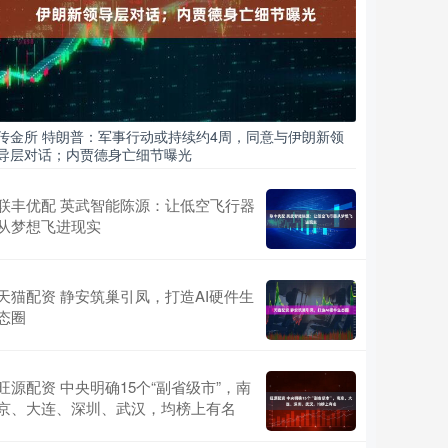
传金所 特朗普：军事行动或持续约4周，同意与伊朗新领
导层对话；内贾德身亡细节曝光
联丰优配 英武智能陈源：让低空飞行器
从梦想飞进现实
天猫配资 静安筑巢引凤，打造AI硬件生
态圈
旺源配资 中央明确15个“副省级市”，南
京、大连、深圳、武汉，均榜上有名