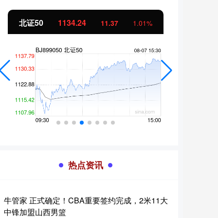
北证50
1134.24
创业
11.37
1.01%
热点资讯
牛管家 正式确定！CBA重要签约完成，2米11大
中锋加盟山西男篮