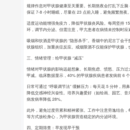
规律作息对甲状腺健康至关重要。长期熬夜会打乱下丘脑 -
保证 7-8 小时睡眠，尽量在 23 点前入睡，避免频繁熬夜
适度运动能增强免疫力，降低甲状腺炎风险。每周坚持 1
环，调节内分泌。但需注意，甲亢患者在病情未控制时应
吸烟和饮酒是甲状腺的 “隐形杀手”。香烟中的尼古丁会
状腺组织，加重炎症反应。戒烟限酒不仅能保护甲状腺，
三、情绪管理：给甲状腺 “减压”
情绪对甲状腺的影响远超想象。长期焦虑、愤怒、压力过
甲减。临床数据显示，40% 的甲状腺疾病患者发病前 6
日常可通过 “呼吸调节法” 缓解压力：每天花 5 分钟，用鼻深
降低交感神经兴奋性。培养兴趣爱好（如绘画、园艺、音乐
病发病率降低 28%。
此外，避免过度劳累和精神紧张。工作中注意劳逸结合，每小
等方式放松身心，为甲状腺营造稳定的内分泌环境。
四、定期筛查：早发现早干预