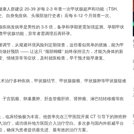
建议 20-39 岁每 2-3 年查一次甲状腺超声和功能（TSH、
史、自身免疫病、头颈部放疗史者）应每 6-12 个月筛查一次。
疾病发病率是男性的 3-5 倍，备孕和孕期更需加强监测。孕期甲状
检查甲状腺功能，异常者需调理后再怀孕。
绪调节，从规避环境风险到定期筛查，这些看似简单的措施，能为甲
好预防 —— 让这只 “颈部蝴蝶” 始终保持活力，才能为身体的新
变、情绪异常等症状，及时就医检查，早干预才能早康复。
技术治疗多种疾病，甲状腺结节、甲状腺腺瘤、甲状腺肿等甲状腺疑难
、子宫肌瘤、卵巢囊肿、肝血管瘤肝癌、肾肿瘤、淋巴结转移瘤等疾
上，临床经验极为丰富。他曾率先在三甲医院开展 CT 引导下的肺癌肿
入治疗，成功填补地方医院介入治疗空白。多次参与国内外权威平台
沿，确保为患者提供最先进、最有效的治疗方案。