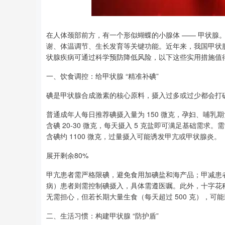
深证成指
14311.01
8
1.02%
200.89
1.
在人体颈部前方，有一个形似蝴蝶的小腺体 —— 甲状腺。它
谢、体温调节、生长发育等关键功能。近年来，我国甲状腺疾
状腺疾病可通过科学预防降低风险，以下这些实用措施值
一、饮食调控：给甲状腺 “精准补碘”
碘是甲状腺合成激素的核心原料，摄入过多或过少都会打
普通成年人每日推荐碘摄入量为 150 微克，孕妇、哺乳
含碘 20-30 微克，每天摄入 5 克盐即可满足基础需求
含碘约 1100 微克，过量摄入可能诱发甲亢或甲状腺炎。
展开剩余80%
甲亢患者需严格限碘，避免食用加碘盐和海产品；甲减患
病）患者则需控制碘摄入，具体需遵医嘱。此外，十字花
无需担心，但若长期大量生食（每天超过 500 克），
二、生活习惯：构建甲状腺 “防护盾”