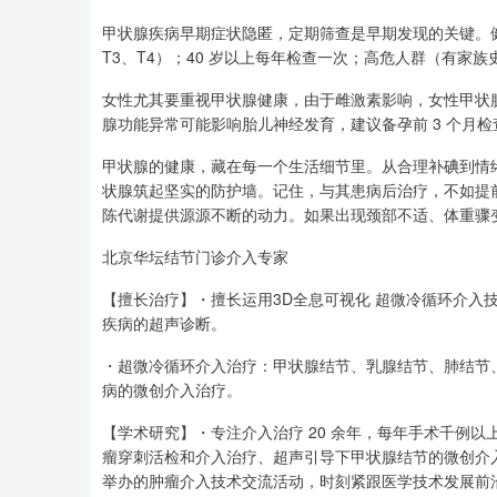
甲状腺疾病早期症状隐匿，定期筛查是早期发现的关键。健康人群
T3、T4）；40 岁以上每年检查一次；高危人群（有家族
女性尤其要重视甲状腺健康，由于雌激素影响，女性甲状腺
腺功能异常可能影响胎儿神经发育，建议备孕前 3 个月
甲状腺的健康，藏在每一个生活细节里。从合理补碘到情
状腺筑起坚实的防护墙。记住，与其患病后治疗，不如提前做
陈代谢提供源源不断的动力。如果出现颈部不适、体重骤
北京华坛结节门诊介入专家
【擅长治疗】・擅长运用3D全息可视化 超微冷循环介入
疾病的超声诊断。
・超微冷循环介入治疗：甲状腺结节、乳腺结节、肺结节
病的微创介入治疗。
【学术研究】・专注介入治疗 20 余年，每年手术千例以
瘤穿刺活检和介入治疗、超声引导下甲状腺结节的微创介
举办的肿瘤介入技术交流活动，时刻紧跟医学技术发展前