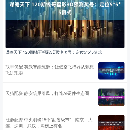
谋略天下 120期钱哥福彩3D预测奖号：定位5*5*5复式
联丰优配 英武智能陈源：让低空飞行器从梦想
飞进现实
天猫配资 静安筑巢引凤，打造AI硬件生态圈
旺源配资 中央明确15个“副省级市”，南京、大
连、深圳、武汉，均榜上有名