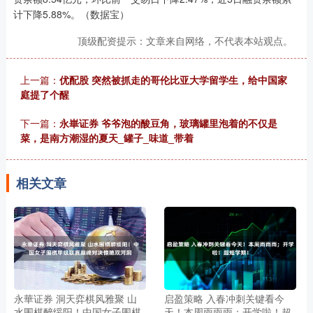
计下降5.88%。（数据宝）
顶级配资提示：文章来自网络，不代表本站观点。
上一篇：
优配股 突然被抓走的哥伦比亚大学留学生，给中国家
庭提了个醒
下一篇：
永崋证券 爷爷泡的酸豆角，玻璃罐里泡着的不仅是
菜，是南方潮湿的夏天_罐子_味道_带着
相关文章
永華证券 洞天弈棋风雅聚 山
启盈策略 入春冲刺关键看今
水围棋醉绥阳！中国女子围棋
天！本周雨雨雨；开学啦！超