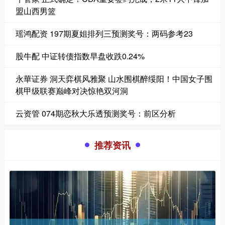
盟山西男篮
瑶鸿配资 197期夏姐排列三预测奖号：两码参考23
股牛配 中证转债指数早盘收跌0.24%
永華证券 洞天弈棋风雅聚 山水围棋醉绥阳！中国女子围
棋甲级联赛巅峰对决惊艳双河洞
云资管 074期恋秋大乐透预测奖号：前区分析
推荐资讯