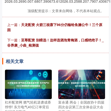
2026.03.2690.007.6807.390673.612026.03.2588.207.7907.430671
顶级配资提示：文章来自网络，不代表本站观点。
上一篇：
天龙配资 火箭三核轰下96分仍输给鱼腩公牛！三个原
因
下一篇：
至尊配资 别瞎选！这样选酒泡青梅酒，口感绝绝子！_
谷养康_小曲_检测值
相关文章
杠杆配资网 燃气轮机逆袭成香
富余通 两会｜全国政协十四届
饽饽! 东方电气40亿订单背后
四次会议第三次全体会议大会