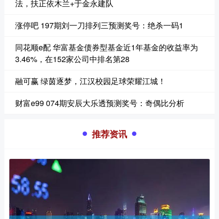
法，扶正依木兰+于金永建队
涨停吧 197期刘一刀排列三预测奖号：绝杀一码1
同花顺e配 华富基金债券型基金近1年基金的收益率为
3.46%，在152家公司中排名第28
融可赢 绿茵逐梦，江汉校园足球荣耀江城！
财富e99 074期安辰大乐透预测奖号：奇偶比分析
推荐资讯