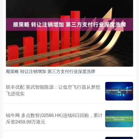
顺策略 转让注销增加 第三方支付行业深度洗牌
联丰优配 英武智能陈源：让低空飞行器从梦想
飞进现实
锦牛网 多点数智(02586.HK)连续6日回购，累计
斥资2459.99万港元