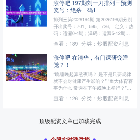
涨停吧 197期刘一刀排列三预测
奖号：绝杀一码1
排列三第2026194期-第2026196期分别
开出奖号：701、595、726。 定义：热
码：遗漏0-4期；温码：遗漏5-12期；
冷码遗漏12期以上。 近期百....
查看：
189
分类：
炒股配资利息
涨停吧 在清华，有门课研究睡
觉？！
“晚睡晚起算熬夜吗？ 是不是只要规律
就不会对健康产生影响？” “重大体育赛
事为什么 常选在下午或晚上举行？”
…… 清华大学生命科学学院副教授王
查看：
126
分类：
炒股配资利息
田 开设的本科通....
顶级配资文章已加载完成
个股实时涨跌榜