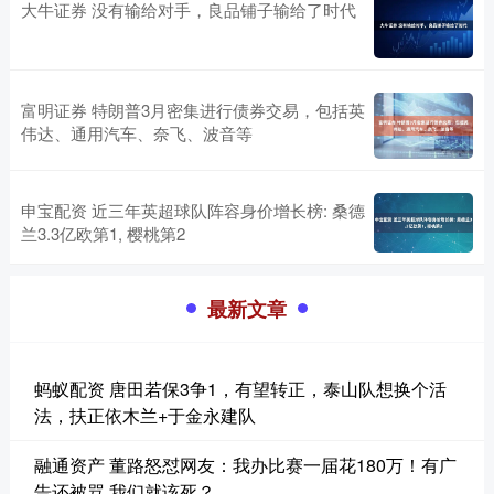
大牛证券 没有输给对手，良品铺子输给了时代
富明证券 特朗普3月密集进行债券交易，包括英
伟达、通用汽车、奈飞、波音等
申宝配资 近三年英超球队阵容身价增长榜: 桑德
兰3.3亿欧第1, 樱桃第2
最新文章
蚂蚁配资 唐田若保3争1，有望转正，泰山队想换个活
法，扶正依木兰+于金永建队
融通资产 董路怒怼网友：我办比赛一届花180万！有广
告还被骂 我们就该死？