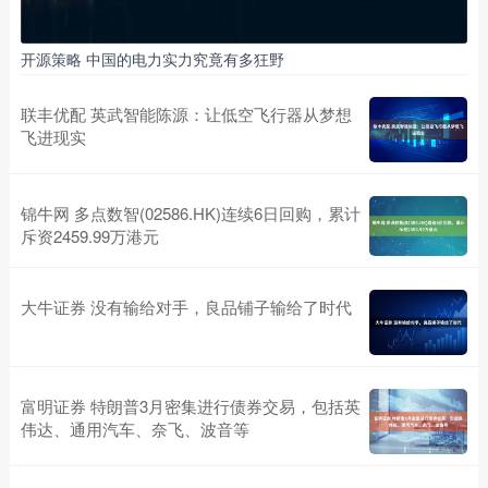
开源策略 中国的电力实力究竟有多狂野
联丰优配 英武智能陈源：让低空飞行器从梦想
飞进现实
锦牛网 多点数智(02586.HK)连续6日回购，累计
斥资2459.99万港元
大牛证券 没有输给对手，良品铺子输给了时代
富明证券 特朗普3月密集进行债券交易，包括英
伟达、通用汽车、奈飞、波音等