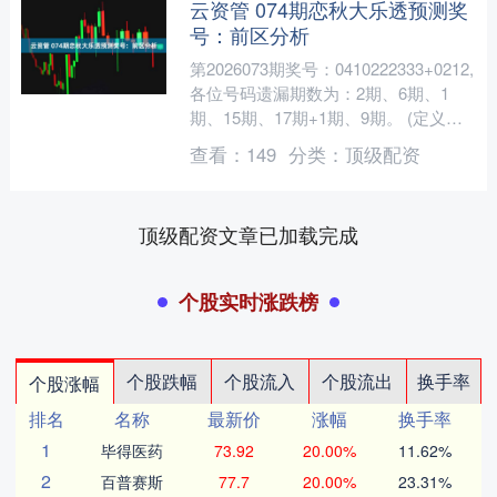
云资管 074期恋秋大乐透预测奖
号：前区分析
第2026073期奖号：0410222333+0212,
各位号码遗漏期数为：2期、6期、1
期、15期、17期+1期、9期。 (定义：
遗漏0-3期的号码为热码，遗....
查看：
149
分类：
顶级配资
顶级配资文章已加载完成
个股实时涨跌榜
个股跌幅
个股流入
个股流出
换手率
个股涨幅
排名
名称
最新价
涨幅
换手率
1
毕得医药
73.92
20.00%
11.62%
2
百普赛斯
77.7
20.00%
23.31%