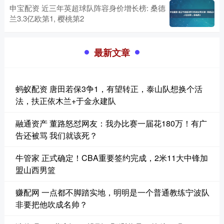
申宝配资 近三年英超球队阵容身价增长榜: 桑德
兰3.3亿欧第1, 樱桃第2
最新文章
蚂蚁配资 唐田若保3争1，有望转正，泰山队想换个活
法，扶正依木兰+于金永建队
融通资产 董路怒怼网友：我办比赛一届花180万！有广
告还被骂 我们就该死？
牛管家 正式确定！CBA重要签约完成，2米11大中锋加
盟山西男篮
赚配网 一点都不脚踏实地，明明是一个普通教练宁波队
非要把他吹成名帅？