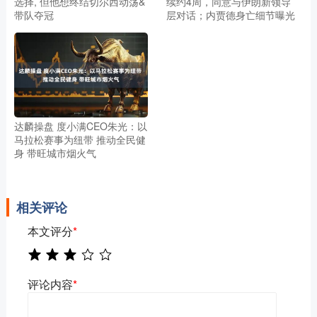
选择, 但他想终结切尔西动荡&
续约4周，同意与伊朗新领导
带队夺冠
层对话；内贾德身亡细节曝光
达麟操盘 度小满CEO朱光：以
马拉松赛事为纽带 推动全民健
身 带旺城市烟火气
相关评论
本文评分
*
评论内容
*