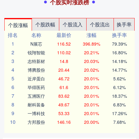
个股实时涨跌榜
个股跌幅
个股流入
个股流出
换手率
个股涨幅
排名
名称
最新价
涨幅
换手率
1
N展芯
116.52
396.89%
79.39%
2
锐翔智能
110.02
20.21%
16.80%
3
志特新材
14.8
20.03%
14.18%
4
博腾股份
20.44
20.02%
14.77%
5
近岸蛋白
46.72
20.01%
5.62%
6
毕得医药
61.6
20.01%
6.12%
7
五洲医疗
83.62
20.01%
18.37%
8
耐科装备
49.67
20.01%
6.83%
9
一博科技
53.33
20.01%
17.26%
10
方邦股份
146.16
20.00%
7.68%