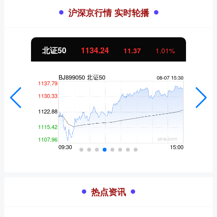
沪深京行情 实时轮播
北证50
1134.24
11.37
1.01%
热点资讯