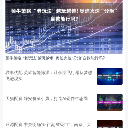
领牛策略 “老玩法”越玩越惨! 奥迪火速“分治”自救能行吗?
联丰优配 英武智能陈源：让低空飞行器从梦想
飞进现实
天猫配资 静安筑巢引凤，打造AI硬件生态圈
旺源配资 中央明确15个“副省级市”，南京、大