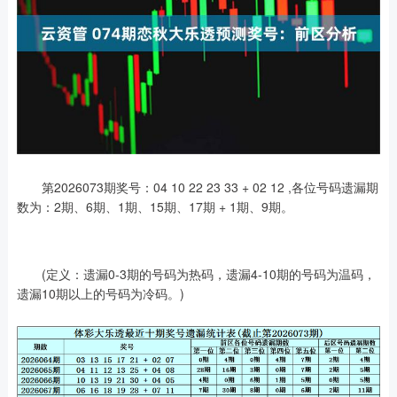
第2026073期奖号：04 10 22 23 33 + 02 12 ,各位号码遗漏期
数为：2期、6期、1期、15期、17期 + 1期、9期。
(定义：遗漏0-3期的号码为热码，遗漏4-10期的号码为温码，
遗漏10期以上的号码为冷码。)