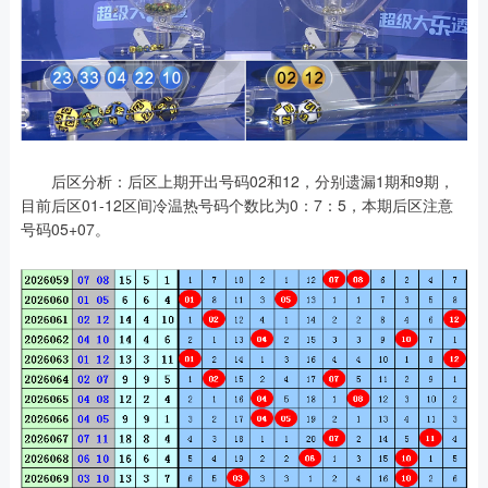
后区分析：后区上期开出号码02和12，分别遗漏1期和9期，
目前后区01-12区间冷温热号码个数比为0：7：5，本期后区注意
号码05+07。