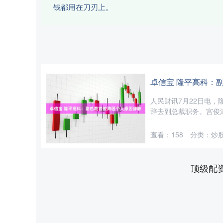
钱都用在刀刃上。
卓信宝 隆平高科：
人民财讯7月22日电，
辞去副总裁职务。宫俊涛
查看：
158
分类：
炒
顶级配