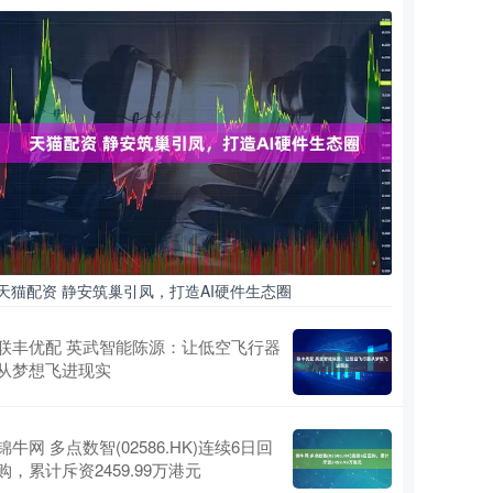
天猫配资 静安筑巢引凤，打造AI硬件生态圈
联丰优配 英武智能陈源：让低空飞行器
从梦想飞进现实
锦牛网 多点数智(02586.HK)连续6日回
购，累计斥资2459.99万港元