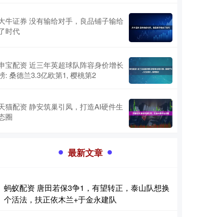
大牛证券 没有输给对手，良品铺子输给
了时代
申宝配资 近三年英超球队阵容身价增长
榜: 桑德兰3.3亿欧第1, 樱桃第2
天猫配资 静安筑巢引凤，打造AI硬件生
态圈
最新文章
蚂蚁配资 唐田若保3争1，有望转正，泰山队想换
个活法，扶正依木兰+于金永建队