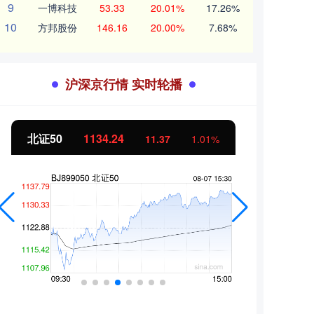
9
一博科技
53.33
20.01%
17.26%
10
方邦股份
146.16
20.00%
7.68%
沪深京行情 实时轮播
北证50
1134.24
创业
11.37
1.01%