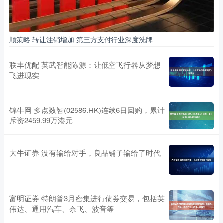
顺策略 转让注销增加 第三方支付行业深度洗牌
联丰优配 英武智能陈源：让低空飞行器从梦想
飞进现实
锦牛网 多点数智(02586.HK)连续6日回购，累计
斥资2459.99万港元
大牛证券 没有输给对手，良品铺子输给了时代
富明证券 特朗普3月密集进行债券交易，包括英
伟达、通用汽车、奈飞、波音等