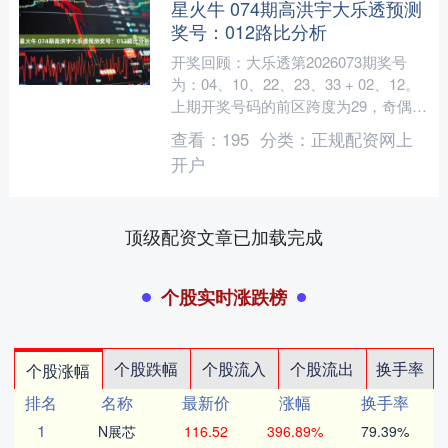
星火牛 074期高洪宇大乐透预测
奖号：012路比分析
开奖回顾：大乐透第2026073期奖号
为：04、10、22、23、33 + 02、12。
上期开奖号码的前区跨度为29，奇偶比
2:3，012路比为1:3:1。 ....
查看：
195
分类：
正规配资网上
开户
顶级配资文章已加载完成
个股实时涨跌榜
个股跌幅
个股流入
个股流出
换手率
个股涨幅
排名
名称
最新价
涨幅
换手率
1
N展芯
116.52
396.89%
79.39%