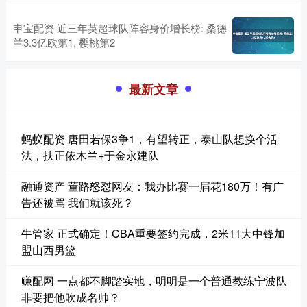
申宝配资 近三年英超球队阵容身价增长榜: 桑德
兰3.3亿欧第1, 樱桃第2
最新文章
蚂蚁配资 唐田若保3争1，有望转正，泰山队想换个活
法，扶正依木兰+于金永建队
融通资产 董路怒怼网友：我办比赛一届花180万！有广
告还被骂 我们就该死？
牛管家 正式确定！CBA重要签约完成，2米11大中锋加
盟山西男篮
赚配网 一点都不脚踏实地，明明是一个普通教练宁波队
非要把他吹成名帅？