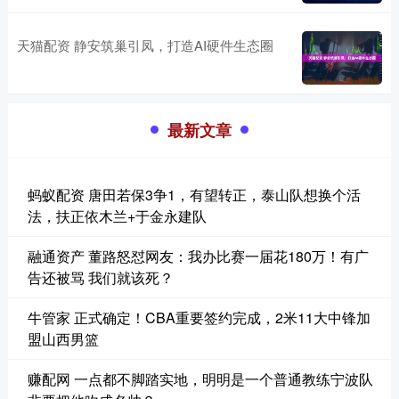
天猫配资 静安筑巢引凤，打造AI硬件生态圈
最新文章
蚂蚁配资 唐田若保3争1，有望转正，泰山队想换个活
法，扶正依木兰+于金永建队
融通资产 董路怒怼网友：我办比赛一届花180万！有广
告还被骂 我们就该死？
牛管家 正式确定！CBA重要签约完成，2米11大中锋加
盟山西男篮
赚配网 一点都不脚踏实地，明明是一个普通教练宁波队