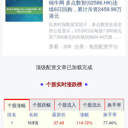
锦牛网 多点数智(02586.HK)连
续6日回购，累计斥资2459.99万
港元
证券时报数据宝统计，多点数智在港交
所公告显示，3月26日以每股7.260港元
至7.500港元的价格回购64.44万股，回
购金额达475.55万港元。该股当日收
查看：
208
分类：
免息配资平台
盘....
顶级配资文章已加载完成
个股实时涨跌榜
个股跌幅
个股流入
个股流出
换手率
个股涨幅
排名
名称
最新价
涨幅
换手率
1
N津富
37.49
114.72%
77.46%