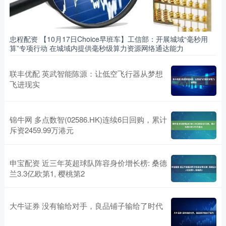
忠程配资 【10月17日Choice早班车】工信部：开展城域“毫秒用
算”专项行动 在城域内提供毫秒级算力资源网络通达能力
联丰优配 英武智能陈源：让低空飞行器从梦想
飞进现实
锦牛网 多点数智(02586.HK)连续6日回购，累计
斥资2459.99万港元
申宝配资 近三年英超球队阵容身价增长榜: 桑德
兰3.3亿欧第1, 樱桃第2
大牛证券 没有输给对手，良品铺子输给了时代