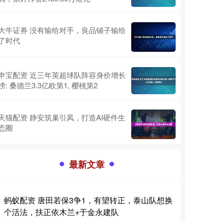
大牛证券 没有输给对手，良品铺子输给
了时代
申宝配资 近三年英超球队阵容身价增长
榜: 桑德兰3.3亿欧第1, 樱桃第2
天猫配资 静安筑巢引凤，打造AI硬件生
态圈
最新文章
蚂蚁配资 唐田若保3争1，有望转正，泰山队想换
个活法，扶正依木兰+于金永建队