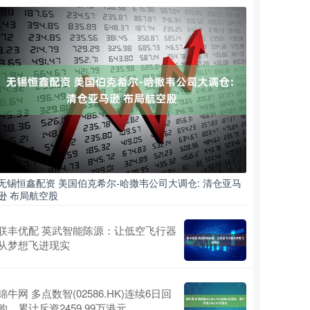
无锡恒鑫配资 美国伯克希尔-哈撒韦公司大调仓: 清仓亚马
逊 布局航空股
联丰优配 英武智能陈源：让低空飞行器
从梦想飞进现实
锦牛网 多点数智(02586.HK)连续6日回
购，累计斥资2459.99万港元