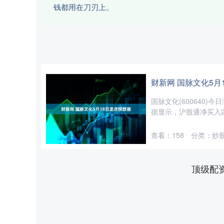
钱都用在刀刃上。
财新网 国脉文化5月
国脉文化(600640)今
据显示，沪股通净买入28
查看：
158
分类：
炒
顶级配