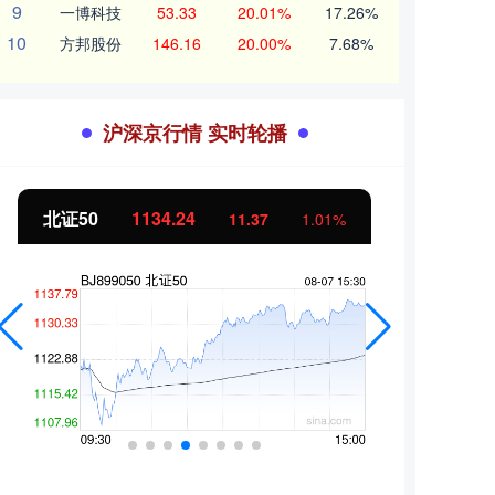
9
一博科技
53.33
20.01%
17.26%
10
方邦股份
146.16
20.00%
7.68%
沪深京行情 实时轮播
北证50
1134.24
创业
11.37
1.01%