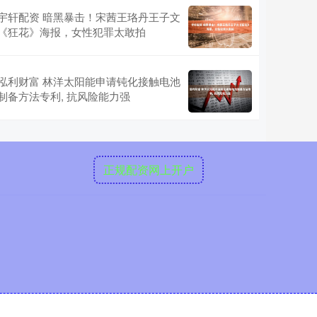
宇轩配资 暗黑暴击！宋茜王珞丹王子文
《狂花》海报，女性犯罪太敢拍
泓利财富 林洋太阳能申请钝化接触电池
制备方法专利, 抗风险能力强
正规配资网上开户