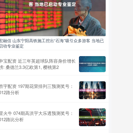
宏融信 山东宁阳高铁施工挖出“石海”吸引众多游客 当地已
启动专业鉴定
申宝配资 近三年英超球队阵容身价增长
榜: 桑德兰3.3亿欧第1, 樱桃第2
胜宇配资 197期花荣排列三预测奖号：
012路分析
星火牛 074期高洪宇大乐透预测奖号：
012路比分析