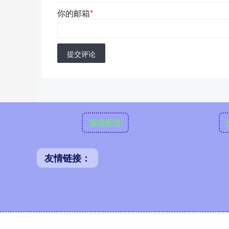
你的邮箱
*
提交评论
顶级配资
友情链接：