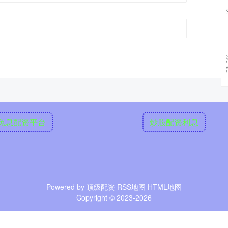
免息配资平台
炒股配资利息
Powered by
顶级配资
RSS地图
HTML地图
Copyright
© 2023-2026