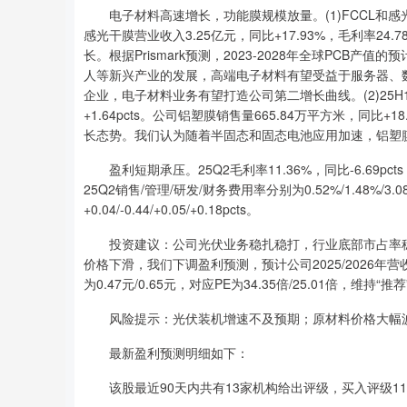
电子材料高速增长，功能膜规模放量。(1)FCCL和感光覆盖
感光干膜营业收入3.25亿元，同比+17.93%，毛利率24.
沪深300
4694.44
89
1.42%
43.13
0.93
长。根据Prismark预测，2023-2028年全球PCB产
人等新兴产业的发展，高端电子材料有望受益于服务器、
企业，电子材料业务有望打造公司第二增长曲线。(2)25H1公
+1.64pcts。公司铝塑膜销售量665.84万平方米，同
长态势。我们认为随着半固态和固态电池应用加速，铝塑
盈利短期承压。25Q2毛利率11.36%，同比-6.69pcts，环比-
25Q2销售/管理/研发/财务费用率分别为0.52%/1.48%/3.08%/0
+0.04/-0.44/+0.05/+0.18pcts。
投资建议：公司光伏业务稳扎稳打，行业底部市占率稳
价格下滑，我们下调盈利预测，预计公司2025/2026年营收178
为0.47元/0.65元，对应PE为34.35倍/25.01倍，维持“推
风险提示：光伏装机增速不及预期；原材料价格大幅波
最新盈利预测明细如下：
该股最近90天内共有13家机构给出评级，买入评级11家