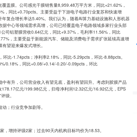
膜。公司感光干膜销售量8,959.48万平方米，同比+21.62%，
78%，同比+0.70pcts。主要受益于下游电子电路行业复苏和快速增
北证50
1134.24
%
11.37
1.01%
值的预计年复合增长率达5.40%。我们认为，随着AI算力基础设施和人形机器
数据中心等领域需求高增，公司已经覆盖电子电路领域多家行业头部
司铝塑膜营收0.64亿元，同比+9.37%，毛利率11.56%，同比
比+18.77%，主要受益于新能源汽车、储能及消费电子需求扩张延续高速增
膜有望迎来爆发式增长。
1.74pcts；净利率2.18%，同比-5.29pcts，环比-8.88pcts。
.18%，同比+0.08/+0.14/-0.20/-0.09pcts，环比
中有升，公司营业收入有望见底，盈利有望回升。考虑到胶膜产品
.17亿元/199.98亿元，归母净利润12.32亿元/16.92亿元，EPS
荐”评级。
动；行业竞争加剧等。
，增持评级2家；过去90天内机构目标均价为18.53。