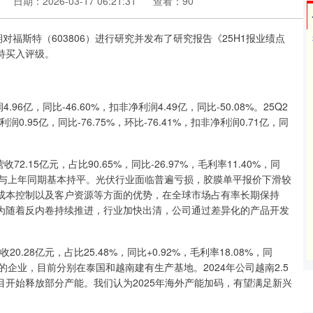
日期：2026-03-17 06:21:31
查看：90
对福斯特（603806）进行研究并发布了研究报告《25H1报业绩点
特买入评级。
96亿，同比-46.60%，扣非净利润4.49亿，同比-50.08%。25Q2
利润0.95亿，同比-76.75%，环比-76.41%，扣非净利润0.71亿，同
15亿元，占比90.65%，同比-26.97%，毛利率11.40%，同
亿平方米，与上年同期基本持平。光伏行业面临普遍亏损，胶膜单平报价下滑较
成本控制以及客户资源等方面的优势，在全球市场占有率长期保持
认为随着反内卷持续推进，行业加快出清，公司通过差异化的产品开发
8亿元，占比25.48%，同比+0.92%，毛利率18.08%，同
能的企业，目前分别在泰国和越南建有生产基地。2024年公司越南2.5
项目开始释放部分产能。我们认为2025年海外产能加码，有望满足新兴