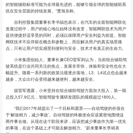
的智能辅助标准可能为全球最先进的，能够引领全球的智能辅助系
统在安全层面的持续发展。”曹旭东称。
吉利控股集团董事长李书福也表示，在汽车的全面智能网联化
发展过程中，用户的核心地位始终没有改变，智能网联技术为用户
提供便捷舒适享受的同时，必须以保障用户安全利益为前提。智能
网联技术不应停留在概念和参数上，而应解决用户的真实场景痛
点，只有让用户切实感受到便利与安全，技术才有真正的生命力。
小米集团创始人、董事长兼CEO雷军则认为，当前组合辅助驾
驶系统是行业共同关注的焦点，发展非常快，体验和安全性也在大
幅提升。随着一系列新的政策法规逐步落地，L3、L4试点也会越来
越多，大众出行会变得越来越便利，越来越安全。
据雷军透露，小米坚持在组合辅助驾驶方面加大投入，第一期
总投入57.9亿元，智能驾驶专属研发团队的规模超过1800人。
“我们2017年就提出了一个目标和愿景——自动驾驶的价值在
于‘解放精力，减少事故’。自动驾驶的终极使命应该紧密地围绕这
两件事去做。从现在这个阶段来讲，应该把减少事故作为第一优先
的事项，在这个基础上才可能去解放精力。”蔚来董事长李斌表