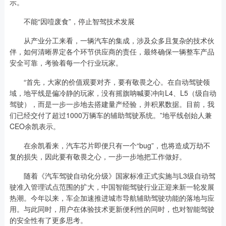
示。
不能“因噎废食”，停止智驾技术发展
从产业分工来看，一辆汽车的集成，涉及众多且复杂的技术伙
伴，如何清晰界定各个环节供应商的责任，最终确保一辆整车产品
安全可靠，考验着每一个行业玩家。
“首先，大家的价值观要对齐，要有敬畏之心。在自动驾驶领
域，地平线是偏冷静的玩家，没有摇旗呐喊要冲向L4、L5（级自动
驾驶），而是一步一步地去搭建量产经验，并积累数据。目前，我
们已经交付了超过1000万辆车的辅助驾驶系统。”地平线创始人兼
CEO余凯表示。
在余凯看来，汽车芯片即便只有一个“bug”，也将造成万劫不
复的损失，因此要有敬畏之心，一步一步地把工作做好。
随着《汽车驾驶自动化分级》国家标准正式实施与L3级自动驾
驶准入管理试点范围的扩大，中国智能驾驶行业正迎来新一轮发展
热潮。今年以来，车企加速推进城市导航辅助驾驶功能的落地与应
用。与此同时，用户在体验技术更新便利性的同时，也对智能驾驶
的安全性有了更多思考。