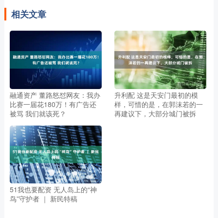
相关文章
融通资产 董路怒怼网友：我办
升利配 这是天安门最初的模
比赛一届花180万！有广告还
样，可惜的是，在郭沫若的一
被骂 我们就该死？
再建议下，大部分城门被拆
51我也要配资 无人岛上的“神
鸟”守护者 ｜ 新民特稿