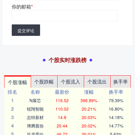
你的邮箱
*
提交评论
个股实时涨跌榜
个股跌幅
个股流入
个股流出
换手率
个股涨幅
排名
名称
最新价
涨幅
换手率
1
N展芯
116.52
396.89%
79.39%
2
锐翔智能
110.02
20.21%
16.80%
3
志特新材
14.8
20.03%
14.18%
4
博腾股份
20.44
20.02%
14.77%
5
近岸蛋白
46.72
20.01%
5.62%