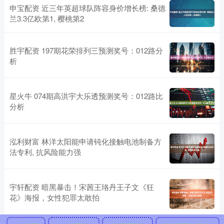
申宝配资 近三年英超球队阵容身价增长榜: 桑德
兰3.3亿欧第1, 樱桃第2
胜宇配资 197期花荣排列三预测奖号：012路分
析
星火牛 074期高洪宇大乐透预测奖号：012路比
分析
泓利财富 林洋太阳能申请钝化接触电池制备方
法专利, 抗风险能力强
宇轩配资 暗黑暴击！宋茜王珞丹王子文《狂
花》海报，女性犯罪太敢拍