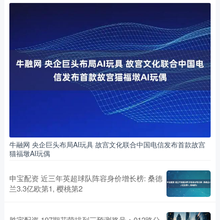
牛融网 央企巨头布局AI玩具 故宫文化联合中国电信发布首款故宫
猫福墩AI玩偶
申宝配资 近三年英超球队阵容身价增长榜: 桑德
兰3.3亿欧第1, 樱桃第2
胜宇配资 197期花荣排列三预测奖号：012路分