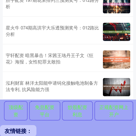
析
星火牛 074期高洪宇大乐透预测奖号：012路比
分析
宇轩配资 暗黑暴击！宋茜王珞丹王子文《狂
花》海报，女性犯罪太敢拍
泓利财富 林洋太阳能申请钝化接触电池制备方
法专利, 抗风险能力强
顶级配
免息配资
炒股配资
正规配资网上
资
平台
利息
开户
友情链接：