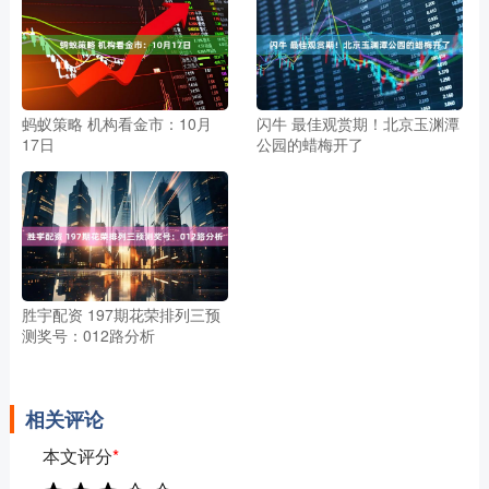
蚂蚁策略 机构看金市：10月
闪牛 最佳观赏期！北京玉渊潭
17日
公园的蜡梅开了
胜宇配资 197期花荣排列三预
测奖号：012路分析
相关评论
本文评分
*