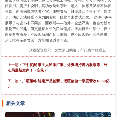
供饮用。奏折中说明，其功效类似茶叶，老人、体寒及肠胃不佳者
可饮，但痨病或内热者不宜。康熙看后，只淡淡回了三个字：知道
了。他仍无法接受巧克力的苦味，自此再未尝试此饮。 这件小趣事
展示了与史书中不同的一面康熙——他并非全然严肃，也会对新奇
事物产生兴趣，但更坚持自己的口味偏好。正如日常生活中，萝卜
白菜各有所爱，不应因新潮而盲目追随，也不应因陌生而全然排
斥，唯有亲身尝试，方能知晓适合与否。
顶级配资提示：文章来自网络，不代表本站观点。
上一篇：
正中优配 事关人民币汇率、外资增持境内股票等，外
汇局最新发声！（实录）
下一篇：
广证策略 锚定产品创新，汤臣倍健一季度营收18.69亿
元
相关文章