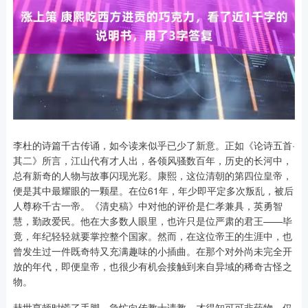
李杜的诗篇千古传诵，如今读来似乎已少了新意。正如《论诗五首·
其二》所言，江山代有才人出，各领风骚数百年，历史的长河中，
总有新奇的人物与故事闪现光彩。康熙，这位清朝的第四位皇帝，
便是其中最耀眼的一颗星。在位61年，年少即平定多次叛乱，被后
人尊称千古一帝。《清史稿》中对他的评价是仁孝兼具，英勇智
慧，勤政爱民。他在大多数人眼里，也许只是位严肃的君王——毕
竟，年纪轻轻就要掌控整个国家。然而，在这位帝王的生涯中，也
曾发生过一件既奇特又充满趣味的小插曲。在那个对外尚未完全开
放的年代，即便皇帝，也很少有机会接触到来自异域的稀奇古怪之
物。
赫世亨顿时慌了手脚，急忙向传教士请教，才得知可可非药物，仅