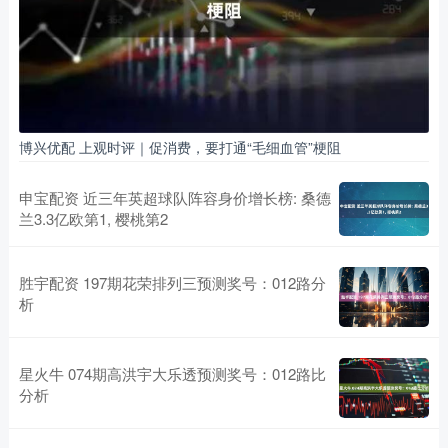
博兴优配 上观时评｜促消费，要打通“毛细血管”梗阻
申宝配资 近三年英超球队阵容身价增长榜: 桑德
兰3.3亿欧第1, 樱桃第2
胜宇配资 197期花荣排列三预测奖号：012路分
析
星火牛 074期高洪宇大乐透预测奖号：012路比
分析