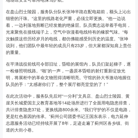
在盘山烈士陵园，服务队分队长张坤半跪在配电箱前，额头上沁出
细密的汗珠。“这里的线路老化严重，必须立即更换。”他一边说
着，一边利落地剪断已经发脆的绝缘层。队员窦志远举着手电筒，
光束聚焦在接线端子上，空气中弥漫着电线特有的橡胶气味。“每
次触摸这些历经岁月的电线，都仿佛能感受到历史的温度。”张坤
说到，他们团队中最年轻的成员只有23岁，但大家都深知肩上责任
的重量。
在平津战役前线司令部旧址，昏暗的展馆内，队员们架起梯子，逐
一检修照明线路。“啪”的一声，一盏原本昏暗的射灯重新绽放光
明，将展柜中的革命文物照得清晰明亮。守馆的孙大爷激动地握住
队员的手：“太感谢你们了，整个展厅都亮堂堂的了！”
在此次活动中，服务队先后对“一分利”文具店、盘山烈士陵园、黄
崖关长城爱国主义教育基地等14处场所进行了全面用电隐患排查，
共计排查隐患37处，更换线路800余米。“我们守护的不仅是电路，
更是红色基因的传承。”蓟州公司团委书记王国东表示，电力延伸
志愿服务活动已经持续开展了8年，足迹走遍了蓟州区各乡镇、街
道的大街小巷。