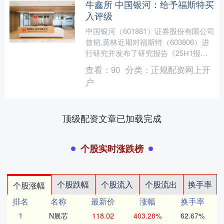
牛鑫所 中国银河：给予福斯特买
入评级
中国银河（601881）证券股份有限公司
曾韬,黄林近期对福斯特（603806）进
行研究并发布了研究报告《25H1报业
绩点评：胶膜盈利短期承压，电子材料
查看：
90
分类：
正规配资网上开
持续放量》....
户
顶级配资文章已加载完成
个股实时涨跌榜
个股跌幅
个股流入
个股流出
换手率
个股涨幅
排名
名称
最新价
涨幅
换手率
1
N展芯
118.02
403.28%
62.67%