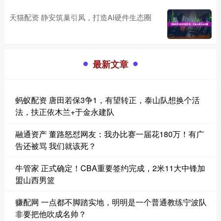
天猫配资 静安筑巢引凤，打造AI硬件生态圈
最新文章
蚂蚁配资 唐田若保3争1，有望转正，泰山队想换个活
法，扶正依木兰+于金永建队
融通资产 董路怒怼网友：我办比赛一届花180万！有广
告还被骂 我们就该死？
牛管家 正式确定！CBA重要签约完成，2米11大中锋加
盟山西男篮
赚配网 一点都不脚踏实地，明明是一个普通教练宁波队
非要把他吹成名帅？