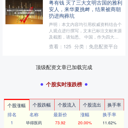
粤有钱 灭了三大文明古国的雅利
安人，来华夏挑衅，结果被商朝
扔进殉葬坑
声明：本文内容均引用权威资料结合个
人观点进行撰写，文末已标注文献来源
及截图，请知悉。 中国，作为四大文
明古国之一，经历了数千年的风雨洗
查看：
125
分类：
免息配资平台
礼，依然屹立于世界的顶端。....
顶级配资文章已加载完成
个股实时涨跌榜
个股跌幅
个股流入
个股流出
换手率
个股涨幅
排名
名称
最新价
涨幅
换手率
1
毕得医药
73.92
20.00%
11.62%