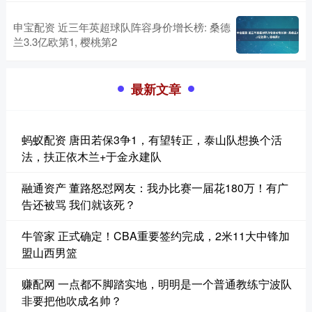
申宝配资 近三年英超球队阵容身价增长榜: 桑德
兰3.3亿欧第1, 樱桃第2
最新文章
蚂蚁配资 唐田若保3争1，有望转正，泰山队想换个活
法，扶正依木兰+于金永建队
融通资产 董路怒怼网友：我办比赛一届花180万！有广
告还被骂 我们就该死？
牛管家 正式确定！CBA重要签约完成，2米11大中锋加
盟山西男篮
赚配网 一点都不脚踏实地，明明是一个普通教练宁波队
非要把他吹成名帅？