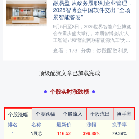
融易盈 从政务履职到企业管理，
2025智博会中国软件交出 “全场
景智能答卷”
9月5日至8日，2025世界智能产业博览
会在重庆盛大举行。本届智博会以“人
工智能+”和“智能网联新能源汽车”为年
度主题，集中展示3000余项智能产业创
查看：
173
分类：
炒股配资利息
新成果。中....
顶级配资文章已加载完成
个股实时涨跌榜
个股跌幅
个股流入
个股流出
换手率
个股涨幅
排名
名称
最新价
涨幅
换手率
1
N展芯
116.52
396.89%
79.39%