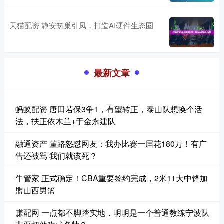
天猫配资 静安筑巢引凤，打造AI硬件生态圈
最新文章
蚂蚁配资 唐田若保3争1，有望转正，泰山队想换个活
法，扶正依木兰+于金永建队
融通资产 董路怒怼网友：我办比赛一届花180万！有广
告还被骂 我们就该死？
牛管家 正式确定！CBA重要签约完成，2米11大中锋加
盟山西男篮
赚配网 一点都不脚踏实地，明明是一个普通教练宁波队