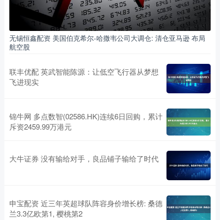
无锡恒鑫配资 美国伯克希尔-哈撒韦公司大调仓: 清仓亚马逊 布局
航空股
联丰优配 英武智能陈源：让低空飞行器从梦想
飞进现实
锦牛网 多点数智(02586.HK)连续6日回购，累计
斥资2459.99万港元
大牛证券 没有输给对手，良品铺子输给了时代
申宝配资 近三年英超球队阵容身价增长榜: 桑德
兰3.3亿欧第1, 樱桃第2