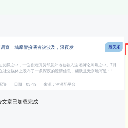
走调查，鸠摩智扮演者被波及，深夜发
股天乐
在发酵之中，一位香港演员却意外地被卷入这场舆论风暴之中。7月
在社交媒体上发布了一条深夜的澄清信息，幽默且无奈地写道：“....
配资
日期：03-19
来源：泸深配平台
资文章已加载完成