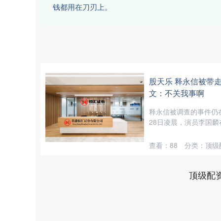
钱都用在刀刃上。
股天乐 释永信被带
文：不关我事啊
释永信被调查的事件仍
28日凌晨，演员李国麟
查看：
88
分类：
顶级
顶级配