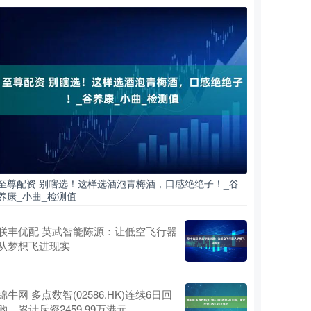
至尊配资 别瞎选！这样选酒泡青梅酒，口感绝绝子！_谷
养康_小曲_检测值
联丰优配 英武智能陈源：让低空飞行器
从梦想飞进现实
锦牛网 多点数智(02586.HK)连续6日回
购，累计斥资2459.99万港元