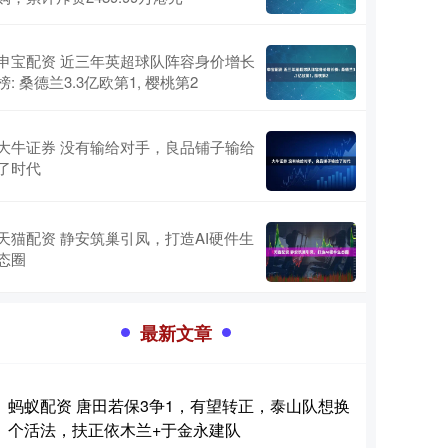
申宝配资 近三年英超球队阵容身价增长
榜: 桑德兰3.3亿欧第1, 樱桃第2
大牛证券 没有输给对手，良品铺子输给
了时代
天猫配资 静安筑巢引凤，打造AI硬件生
态圈
最新文章
蚂蚁配资 唐田若保3争1，有望转正，泰山队想换
个活法，扶正依木兰+于金永建队