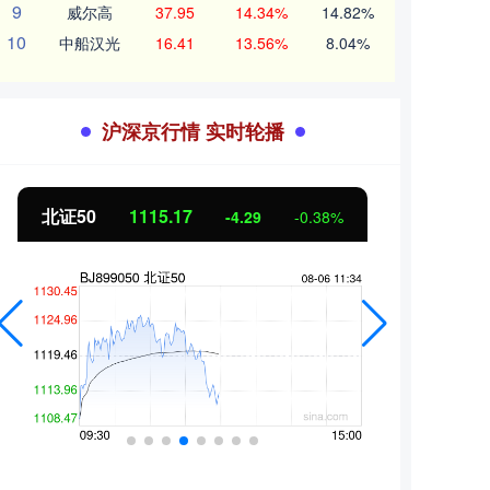
9
威尔高
37.95
14.34%
14.82%
10
中船汉光
16.41
13.56%
8.04%
沪深京行情 实时轮播
北证50
1115.17
创业
-4.29
-0.38%