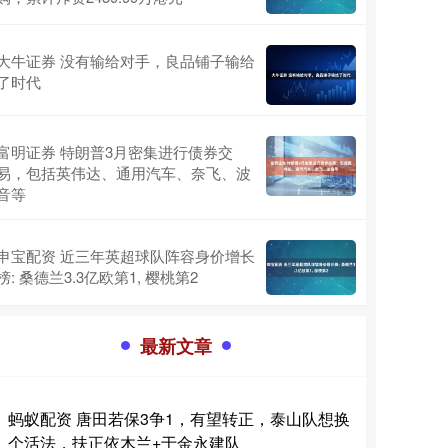
大牛证券 没有输给对手，良品铺子输给
了时代
富明证券 特朗普3月密集进行债券交
易，包括英伟达、通用汽车、奈飞、波
音等
申宝配资 近三年英超球队阵容身价增长
榜: 桑德兰3.3亿欧第1, 樱桃第2
最新文章
蚂蚁配资 唐田若保3争1，有望转正，泰山队想换
个活法，扶正依木兰+于金永建队