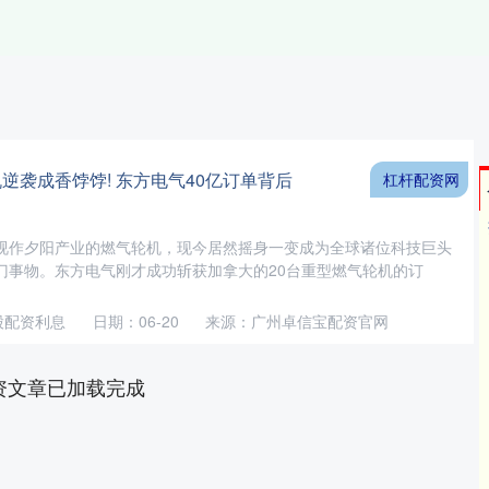
逆袭成香饽饽! 东方电气40亿订单背后
杠杆配资网
视作夕阳产业的燃气轮机，现今居然摇身一变成为全球诸位科技巨头
门事物。东方电气刚才成功斩获加拿大的20台重型燃气轮机的订
股配资利息
日期：06-20
来源：广州卓信宝配资官网
资文章已加载完成