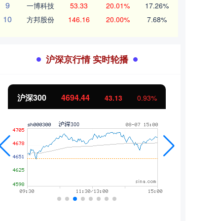
9
一博科技
53.33
20.01%
17.26%
10
方邦股份
146.16
20.00%
7.68%
沪深京行情 实时轮播
北证50
1134.24
创业
11.37
1.01%