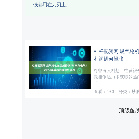
钱都用在刀刃上。
杠杆配资网 燃气轮机
利润缘何飙涨
可曾有人料想，往昔被
竞相争逐力求获取的热
单....
查看：
163
分类：
炒
顶级配