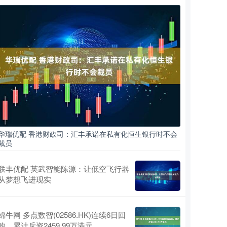
华瑞优配 香港财政司：汇丰承诺在私有化恒生银行时不会
裁员
联丰优配 英武智能陈源：让低空飞行器
从梦想飞进现实
锦牛网 多点数智(02586.HK)连续6日回
购，累计斥资2459.99万港元