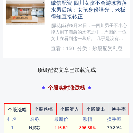
诚信配资 四川女孩不会游泳救落
水男后续：女孩身份曝光，老板
得知直接转正
[撒花]就在8月24日，一四川男子不小心
掉入到了湍急的水流之中，周围的一位
女士在看到这一幕后。 几乎是没有犹
豫，套着救生圈就下去救人了，并且更
查看：
150
分类：
炒股配资利息
加令人感到意外的是....
顶级配资文章已加载完成
个股实时涨跌榜
个股跌幅
个股流入
个股流出
换手率
个股涨幅
排名
名称
最新价
涨幅
换手率
1
N展芯
116.52
396.89%
79.39%