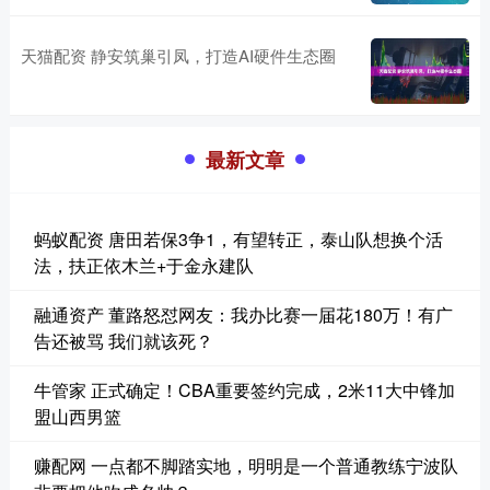
天猫配资 静安筑巢引凤，打造AI硬件生态圈
最新文章
蚂蚁配资 唐田若保3争1，有望转正，泰山队想换个活
法，扶正依木兰+于金永建队
融通资产 董路怒怼网友：我办比赛一届花180万！有广
告还被骂 我们就该死？
牛管家 正式确定！CBA重要签约完成，2米11大中锋加
盟山西男篮
赚配网 一点都不脚踏实地，明明是一个普通教练宁波队