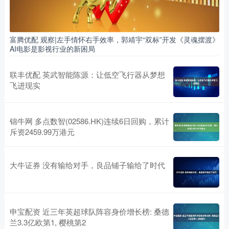
富腾优配 观察|左手情怀右手效率，郭靖宇“双标”开发《灵魂摆渡》
AI电影是影视行业的新困局
联丰优配 英武智能陈源：让低空飞行器从梦想
飞进现实
锦牛网 多点数智(02586.HK)连续6日回购，累计
斥资2459.99万港元
大牛证券 没有输给对手，良品铺子输给了时代
申宝配资 近三年英超球队阵容身价增长榜: 桑德
兰3.3亿欧第1, 樱桃第2