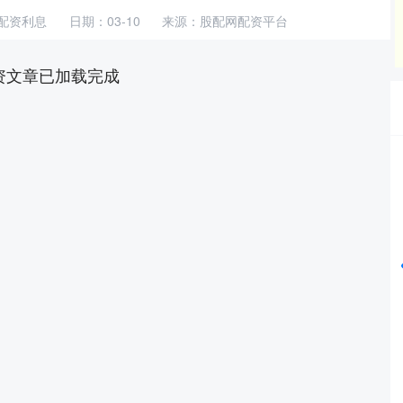
配资利息
日期：03-10
来源：股配网配资平台
资文章已加载完成
深证成指
14110.12
%
-34.08
-0.24%