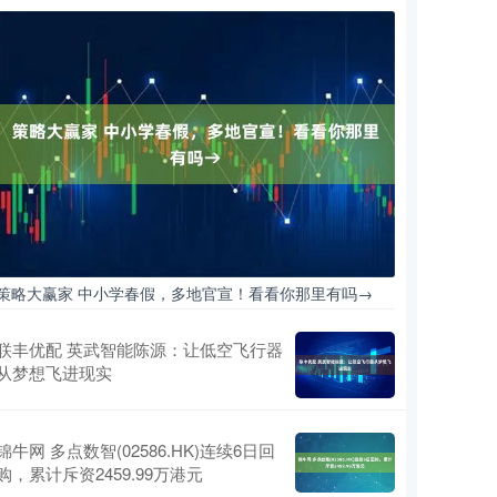
策略大赢家 中小学春假，多地官宣！看看你那里有吗→
联丰优配 英武智能陈源：让低空飞行器
从梦想飞进现实
锦牛网 多点数智(02586.HK)连续6日回
购，累计斥资2459.99万港元