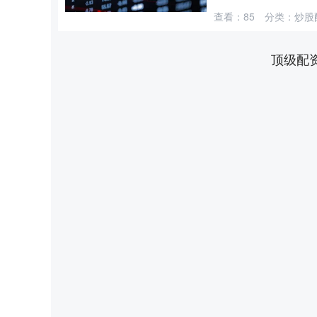
查看：
85
分类：
炒股
顶级配
上证指数
3900.35
-0.01%
21.92
0.57