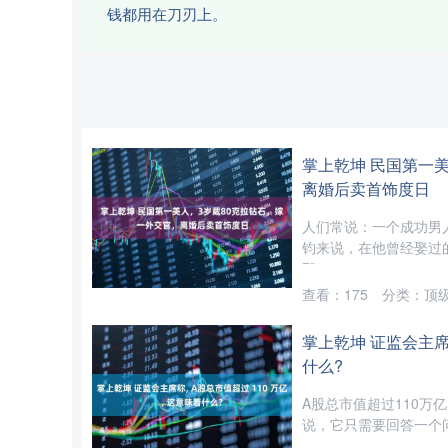
钱都用在刀刃上。
掌上乾坤 民国第一
离婚后卖首饰度日
人们常说：一个成功男
钧来说，在他曾经娶过
那....
查看：
175
分类：
顶
掌上乾坤 证监会主席称
什么?
A股总市值超过110万
说，它只需要回答一个问