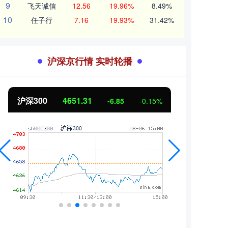
9
飞天诚信
12.56
19.96%
8.49%
10
任子行
7.16
19.93%
31.42%
沪深京行情 实时轮播
沪深300
4651.31
北证
-6.85
-0.15%