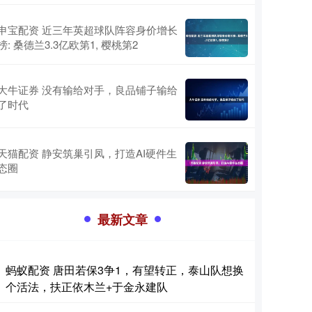
申宝配资 近三年英超球队阵容身价增长
榜: 桑德兰3.3亿欧第1, 樱桃第2
大牛证券 没有输给对手，良品铺子输给
了时代
天猫配资 静安筑巢引凤，打造AI硬件生
态圈
最新文章
蚂蚁配资 唐田若保3争1，有望转正，泰山队想换
个活法，扶正依木兰+于金永建队