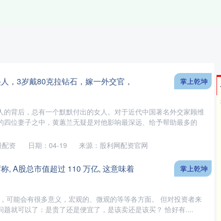
美人，3岁戴80克拉钻石，嫁一外交官，
掌上乾坤
人的背后，总有一个默默付出的女人。对于近代中国著名外交家顾维
的四位妻子之中，黄蕙兰无疑是对他影响最深远、给予帮助最多的
级配资
日期：04-19
来源：股利网配资官网
, A股总市值超过 110 万亿, 这意味着
掌上乾坤
亿，可能会有很多意义，宏观的、微观的等等各方面。 但对投资者来
题就可以了：是贵了还是便宜了，是该卖还是该买？ 恰好有....