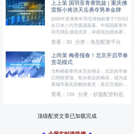
上上策 国羽亚青赛凯旋 | 重庆佛
雷斯小将洪天岳勇夺男单金牌
2026年亚洲青年羽毛球锦标赛于7月5日
在日本八代市圆满落幕。中国国家青年
羽毛球队成绩优异，夺得混合团体赛、
男子单打和女子单打3枚金牌，以3金2
查看：
93
分类：
免息配资平台
银5铜成为本届亚....
上尚策 梅香报春！北京开启早春
赏花模式
当料峭春寒尚未完全褪去，北京的早春
已悄然登场。枝头初绽的梅花，成为这
座城市最先苏醒的春意；靠近宫墙的玉
兰，也在逐渐舒展。从点点梅蕊，到次
查看：
124
分类：
炒股配资利息
第盛开、姹紫嫣红，京城的....
顶级配资文章已加载完成
个股实时涨跌榜