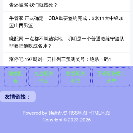
告还被骂 我们就该死？
牛管家 正式确定！CBA重要签约完成，2米11大中锋加
盟山西男篮
赚配网 一点都不脚踏实地，明明是一个普通教练宁波队
非要把他吹成名帅？
涨停吧 197期刘一刀排列三预测奖号：绝杀一码1
顶级配
免息配资
炒股配资
正规配资网上
资
平台
利息
开户
友情链接：
Powered by
顶级配资
RSS地图
HTML地图
Copyright
© 2023-2026