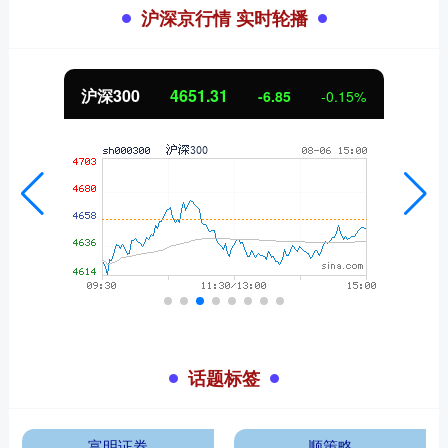
沪深京行情 实时轮播
1.31
北证50
1122.
-6.85
-0.15%
话题标签
富明证券
顺策略