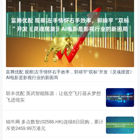
富腾优配 观察|左手情怀右手效率，郭靖宇“双标”开发《灵魂摆渡》
AI电影是影视行业的新困局
联丰优配 英武智能陈源：让低空飞行器从梦想
飞进现实
锦牛网 多点数智(02586.HK)连续6日回购，累计
斥资2459.99万港元