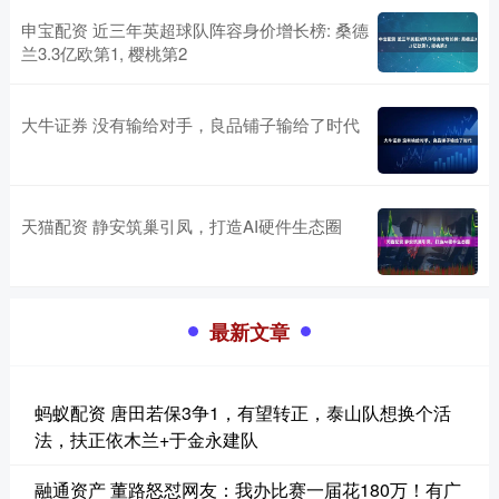
申宝配资 近三年英超球队阵容身价增长榜: 桑德
兰3.3亿欧第1, 樱桃第2
大牛证券 没有输给对手，良品铺子输给了时代
天猫配资 静安筑巢引凤，打造AI硬件生态圈
最新文章
蚂蚁配资 唐田若保3争1，有望转正，泰山队想换个活
法，扶正依木兰+于金永建队
融通资产 董路怒怼网友：我办比赛一届花180万！有广