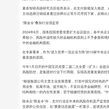
素喜智研高级研究员苏筱芮表示，在支付新规深入推进、央
主动选择注销或者通过挂牌出让等方式寻找下家，反映出
“限金令”叠加行业强监管
2024年6月，国务院国资委党委扩大会议提出，各中央
果较小、风险外溢性较大的金融机构原则上不予参股和增持
中的金融机构股权。
在专家看来，作为“进入世界一流企业方阵”的10家中央企
最直接的原因。
今年1月召开的中国宝武党委二届二次全委（扩大）会提
风险防控，是集团对行业下行周期、实现高质量发展的经
“根据集团公司主责主业发展需要，打造中国宝武特色的产
局业务、拓展市场、提升能力，不盲目追求金融牌照、不
结构相统一的内生性发展，坚守稳健经营的发展底线。”
除央企“限金令”外，支付行业近年来的风险存积及严监管
交易所公告信息，在“重要信息披露”一栏显示，提请意向