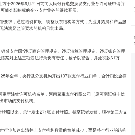
让方于2026年6月21日前向人民银行递交换发支付业务许可证申请并
否则可能会影响标的企业支付业务的继续开展。
监管要求，通过增资扩股、调整股东结构等方式，为业务拓展和产品服
，无法满足监管要求的机构只能出局。
，银盛支付因“违反商户管理规定、违反清算管理规定、违反账户管理
事长陈某对上述三项违法行为负有责任，被予以警告，并处罚款61万
2025年全年，央行及分支机构开出137张支付行业罚单，合计罚没金额
网更新注销许可机构名单，河南聚宝支付有限公司（原河南汇银丰信
退出市场的支付机构。
支付牌照以来，总计发出271张支付牌照。截至记者发稿，现存第三方支
支付行业加速出清并非支付机构数量的简单减少，而是整个行业的结构