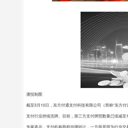
沪深300
4694.44
89
1.42%
43.13
0.93
潘悦制图
截至3月10日，东方付通支付科技有限公司（简称“东方付
支付行业持续洗牌。目前，第三方支付牌照数量已缩减至1
专家表示，支付机构股权挂牌转让，一方面是因为行业交