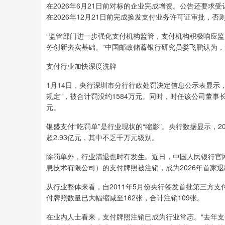
在2026年6月21日前对标的企业完成增资。公告还要求受
在2026年12月21日前完成换发支付业务许可证审批，
“监管部门进一步强化支付机构监管，支付机构积极响应
务创新夯实基础。”中国邮政储蓄银行研究员娄飞鹏认为
支付行业加快深度洗牌
1月14日，央行深圳市分行行政处罚决定信息公示表显示
规定”，被合计罚没约1584万元。同时，时任该公司董
元。
银盛支付“吃罚单”是行业现状的“缩影”。央行数据显示，
超2.93亿元，其中不乏千万元级别。
除罚单外，行业清退也时有发生。近日，中国人民银行官
息技术有限公司）的支付牌照被注销，成为2026年首家
从行业整体来看，自2011年5月份央行签发首批第三方
付牌照数量已大幅缩减至162张，合计注销109张。
在业内人士看来，支付牌照注销已成为行业常态。“去年