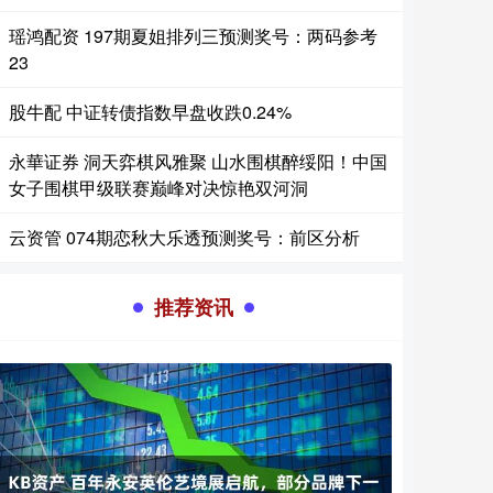
瑶鸿配资 197期夏姐排列三预测奖号：两码参考
23
股牛配 中证转债指数早盘收跌0.24%
永華证券 洞天弈棋风雅聚 山水围棋醉绥阳！中国
女子围棋甲级联赛巅峰对决惊艳双河洞
云资管 074期恋秋大乐透预测奖号：前区分析
推荐资讯