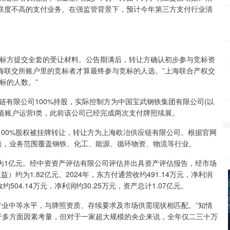
联度不高的支付业务。在强监管背景下，预计今年第三方支付行业清
竞标方提交全套的受让材料。公告期满后，转让方确认初步参与竞标资
海联交所账户里的竞标者才算最终参与竞标的人选。”上海联合产权交
标的人数。”
链有限公司100%持股，实际控制方为中国宝武钢铁集团有限公司(以
储值账户运营Ⅰ类，此前该公司已经完成两次支付牌照续展。
00%股权被挂牌转让，转让方为上海欧冶供应链有限公司。根据官网
道，业务范围覆盖钢铁、化工、能源、循环物资、物流等行业。
为1亿元。经中资资产评估有限公司评估并出具资产评估报告，经市场
）约为1.82亿元。2024年，东方付通营收约491.14万元，净利润
约504.14万元，净利润约30.25万元，资产总计1.07亿元。
处于行业中等水平，与牌照资质、存续要求及市场供需现状相匹配。”知情
于多方面因素考量，但对于一家超大规模的央企来说，全年仅二三十万