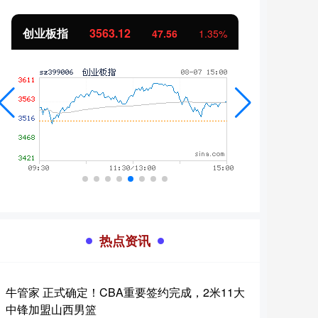
创业板指
3563.12
基金
47.56
1.35%
热点资讯
牛管家 正式确定！CBA重要签约完成，2米11大
中锋加盟山西男篮