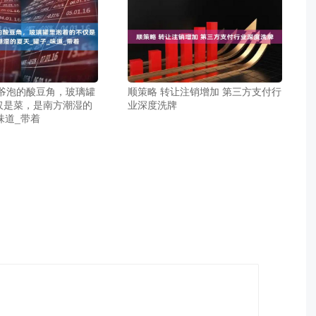
爷爷泡的酸豆角，玻璃罐
顺策略 转让注销增加 第三方支付行
仅是菜，是南方潮湿的
业深度洗牌
味道_带着