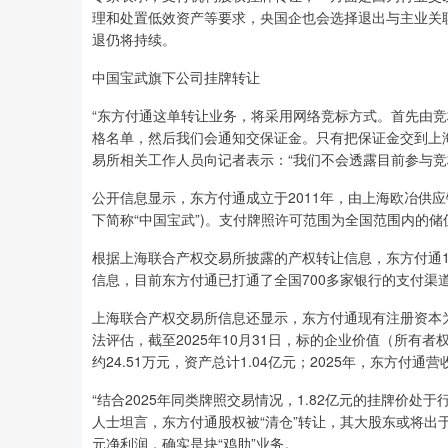
理和处置低效资产等要求，央国企也会选择退出与主业关
退仍将持续。
中国宝武旗下公司挂牌转让
“东方付通这单转让业务，将采用网络竞标方式。首先由
格名单，然后我们会通知交保证金。只有把保证金交到上
易所相关工作人员向记者表示：“我们不会透露目前参与竞
公开信息显示，东方付通成立于2011年，由上海欧冶供应
下简称“中国宝武”)。支付牌照许可范围为全国范围内的
根据上海联合产权交易所披露的产权转让信息，东方付通1
信息，目前东方付通已打通了全国700多家银行的支付渠
上海联合产权交易所信息还显示，东方付通现有注册资本
法评估，截至2025年10月31日，标的企业价值（所有者权益
约24.51万元，资产总计1.04亿元；2025年，东方付通营收
“结合2025年同类牌照交易情况，1.82亿元的挂牌价
人士坦言，东方付通股权被“清仓”转让，其大股东或将出
元净利润，确实是块“鸡肋”业务。