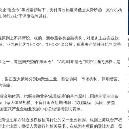
企“退金令”等因素影响下，支付牌照热度降低是大势所趋，支付机构
支付行业处于深度洗牌进程。
企业原则上不得新设、收购、新参股各类金融机构，对服务主业实业效
。业内称此为“限金令”。“限金令”出台后，多家央企陆续开始售卖手
业之一，遵照国资委的“限金令”，宝武集团“清仓”东方付通的股权，是
出，集团五大策略分别为聚焦主业、整合协同、市场机制、算账经营、
营策略。
业金融体系，把握金融业务‘减量提质’的基本原则，围绕主责主业布
盲目做大体量规模、不盲目追逐短期利润，实现规模、风险、效益、
中国宝武产业金融业发展中心总经理胡爱民表示。
政策也是东方付通股权被挂牌转让的又一重要原因。根据上海联合产权
受让方注意，根据人民银行的相关要求，在成为本项目的受让方后，需