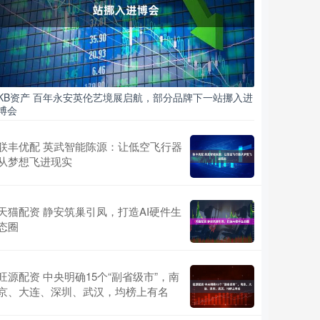
KB资产 百年永安英伦艺境展启航，部分品牌下一站挪入进
博会
联丰优配 英武智能陈源：让低空飞行器
从梦想飞进现实
天猫配资 静安筑巢引凤，打造AI硬件生
态圈
旺源配资 中央明确15个“副省级市”，南
京、大连、深圳、武汉，均榜上有名