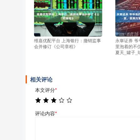
维嘉优配平台 上海银行：撤销监事
永崋证券 
会并修订《公司章程》
里泡着的不
夏天_罐子_
相关评论
本文评分
*
评论内容
*