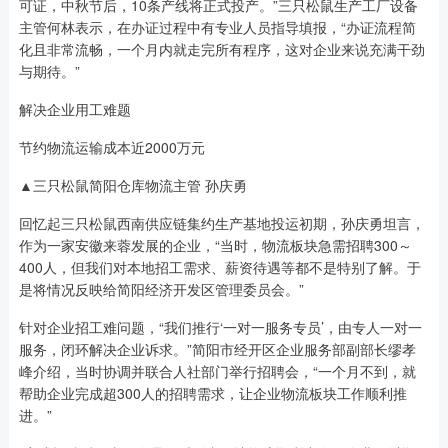
可证，中秋节后，10条产线将正式投产。”三只松鼠生产工厂设备
主管何林表示，在办证过程中有专业人员指导填报，“办证流程简
化且非常流畅，一个月内就走完所有程序，这对企业来说充满干劲
与期待。”
解决企业用工难题
节约物流运输成本近2000万元
▲三只松鼠简阳仓库物流主管 孙庆勇
回忆起三只松鼠西南供应链集约生产基地投运初期，孙庆勇坦言，
作为一家安徽来蓉发展的企业，“当时，物流板块急需招聘300～
400人，但我们对本地招工需求、薪资待遇等都不是特别了解。于
是将情况反映给简阳经济开发区管理委员会。”
针对企业招工难问题，“我们推行‘一对一服务专员’，由专人一对一
服务，闭环解决企业诉求。”简阳市经开区企业服务部副部长缪孝
峰介绍，当时协调并联合人社部门举行招聘会，“一个月不到，就
帮助企业完成超300人的招聘需求，让企业物流板块工作顺利推
进。”