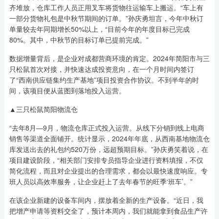
齐堆放，仓库工作人员正用叉车将货物往运输车上搬运。“车上有
一部分货物礼包是中秋节期间的订单。”孙庆勇坦言，今年中秋订
单量较去年同期增长50%以上，“目前今年的年度目标已完成
80%。其中，中秋节的目标订单已提前完成。”
数据增量背后，是企业对成都营商环境的肯定。2024年简阳市与三
只松鼠首次对接，并快速达成投资意向，在一个月时间内签订
了“西南供应链集约生产基地”项目投资合作协议。不到半年的时
间，该项目便从蓝图到落地投入运营。
▲三只松鼠简阳物流仓
“去年8月—9月，物流仓库正式投入运营。从线下分销到线上电商
销售等渠道全面铺开。统计显示，2024年年底，从西南基地物流仓
库发送出去的礼包约520万份，远超预期目标。”孙庆勇笑着说，在
项目建设阶段，“相关部门安排专员指导企业进行资料填报，不仅
简化流程，而且对企业提出的合理需求，都会以最快速度响应。专
班人员以高效率服务，让企业赶上了去年春节的旺季‘班车’。”
在该企业新建的设备车间内，摆放着全新的生产设备。“近日，我
把增产申请等资料交全了，预计本周内，我们就能拿到食品生产许