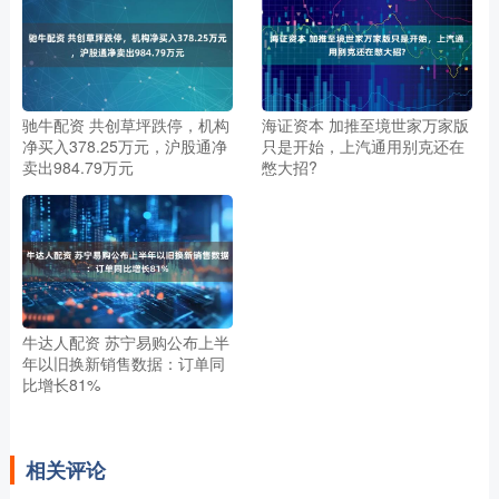
驰牛配资 共创草坪跌停，机构
海证资本 加推至境世家万家版
净买入378.25万元，沪股通净
只是开始，上汽通用别克还在
卖出984.79万元
憋大招?
牛达人配资 苏宁易购公布上半
年以旧换新销售数据：订单同
比增长81%
相关评论