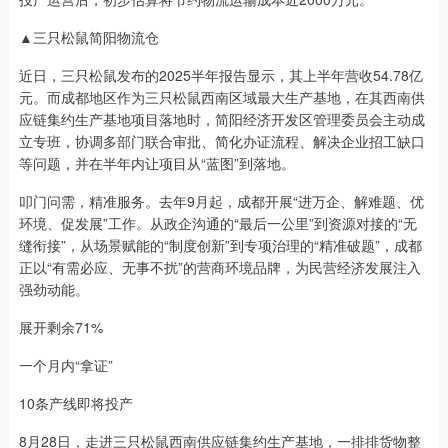
▲三只松鼠简阳物流仓
近日，三只松鼠发布的2025半年报告显示，其上半年营收54.78亿
元。而成都地区作为三只松鼠西南区域最大生产基地，在其西南供
应链集约生产基地项目落地时，简阳经济开发区管理委员会主动成
立专班，协调多部门联合审批、简化办证流程、解决企业招工缺口
等问题，并在半年内让项目从“蓝图”到落地。
叩门问需，精准服务。去年9月起，成都开展“进万企、解难题、优
环境、促发展”工作。从政企沟通的“最后一公里”到资源对接的“无
缝衔接”，从场景赋能的“制度创新”到专项治理的“精准破题”，成都
正以“有需必应、无事不扰”的营商环境品牌，为民营经济发展注入
强劲动能。
展开剩余71%
一个月内“拿证”
10条产线即将投产
8月28日，走进三只松鼠西南供应链集约生产基地，一排排货物整