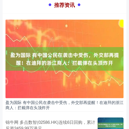
推荐资讯
盈为国际 有中国公民在袭击中受伤，外交部再提醒！在迪拜的浙江
商人：拦截弹在头顶炸开
锦牛网 多点数智(02586.HK)连续6日回购，累计
斥资2459.99万港元