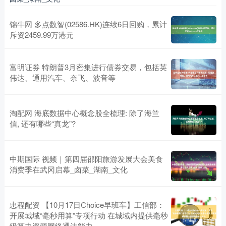
锦牛网 多点数智(02586.HK)连续6日回购，累计
斥资2459.99万港元
富明证券 特朗普3月密集进行债券交易，包括英
伟达、通用汽车、奈飞、波音等
淘配网 海底数据中心概念股全梳理: 除了海兰
信, 还有哪些“真龙”?
中期国际 视频｜第四届邵阳旅游发展大会美食
消费季在武冈启幕_卤菜_湖南_文化
忠程配资 【10月17日Choice早班车】工信部：
开展城域“毫秒用算”专项行动 在城域内提供毫秒
级算力资源网络通达能力