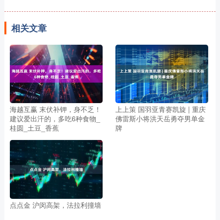
相关文章
海越互赢 末伏补钾，身不乏！
上上策 国羽亚青赛凯旋 | 重庆
建议爱出汗的，多吃6种食物_
佛雷斯小将洪天岳勇夺男单金
桂圆_土豆_香蕉
牌
点点金 沪闵高架，法拉利撞墙