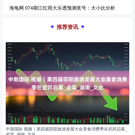
海龟网 074期江红雨大乐透预测奖号：大小比分析
推荐资讯
中期国际 视频｜第四届邵阳旅游发展大会美食消费季在武冈启幕_
卤菜_湖南_文化