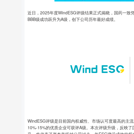
近日，2025年度WindESG评级结果正式揭晓，国药
深证成指
14311.01
8
1.02%
200.89
1.
BBB级成功跃升为A级，创下公司历年最好成绩。
WindESG评级是目前国内权威性、市场认可度最高的主
10%-15%的优质企业可获评A级。本次评级升级，反