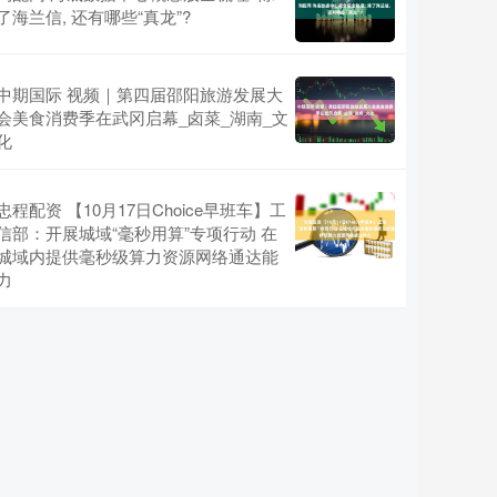
了海兰信, 还有哪些“真龙”?
中期国际 视频｜第四届邵阳旅游发展大
会美食消费季在武冈启幕_卤菜_湖南_文
化
忠程配资 【10月17日Choice早班车】工
信部：开展城域“毫秒用算”专项行动 在
城域内提供毫秒级算力资源网络通达能
力