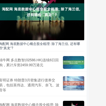
淘配网 海底数据中心概念股全梳理: 除了海兰信, 还有哪
些“真龙”?
锦牛网 多点数智(02586.HK)连续6日回
购，累计斥资2459.99万港元
富明证券 特朗普3月密集进行债券交
易，包括英伟达、通用汽车、奈飞、波
音等
淘配网 海底数据中心概念股全梳理: 除