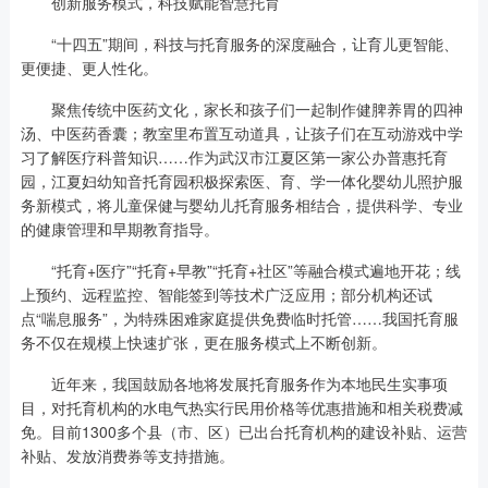
创新服务模式，科技赋能智慧托育
“十四五”期间，科技与托育服务的深度融合，让育儿更智能、
更便捷、更人性化。
聚焦传统中医药文化，家长和孩子们一起制作健脾养胃的四神
汤、中医药香囊；教室里布置互动道具，让孩子们在互动游戏中学
习了解医疗科普知识……作为武汉市江夏区第一家公办普惠托育
园，江夏妇幼知音托育园积极探索医、育、学一体化婴幼儿照护服
务新模式，将儿童保健与婴幼儿托育服务相结合，提供科学、专业
的健康管理和早期教育指导。
“托育+医疗”“托育+早教”“托育+社区”等融合模式遍地开花；线
上预约、远程监控、智能签到等技术广泛应用；部分机构还试
点“喘息服务”，为特殊困难家庭提供免费临时托管……我国托育服
务不仅在规模上快速扩张，更在服务模式上不断创新。
近年来，我国鼓励各地将发展托育服务作为本地民生实事项
目，对托育机构的水电气热实行民用价格等优惠措施和相关税费减
免。目前1300多个县（市、区）已出台托育机构的建设补贴、运营
补贴、发放消费券等支持措施。