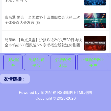
富余通 两会｜全国政协十四届四次会议第三次
全体会议大会发言 (8)
易策略 【焦点复盘】沪指跌近2%失守30日均线
全市场超630股跌逾5% 寒潮概念股获逆势抱团
顶级配
免息配资
炒股配资
正规配资网上
资
平台
利息
开户
友情链接：
Powered by
顶级配资
RSS地图
HTML地图
Copyright
© 2023-2026