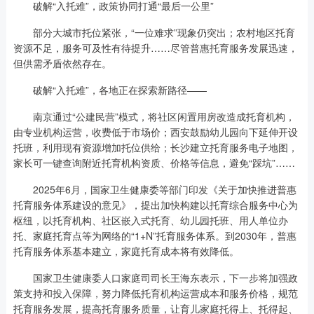
破解“入托难”，政策协同打通“最后一公里”
部分大城市托位紧张，“一位难求”现象仍突出；农村地区托育
资源不足，服务可及性有待提升……尽管普惠托育服务发展迅速，
但供需矛盾依然存在。
破解“入托难”，各地正在探索新路径——
南京通过“公建民营”模式，将社区闲置用房改造成托育机构，
由专业机构运营，收费低于市场价；西安鼓励幼儿园向下延伸开设
托班，利用现有资源增加托位供给；长沙建立托育服务电子地图，
家长可一键查询附近托育机构资质、价格等信息，避免“踩坑”……
2025年6月，国家卫生健康委等部门印发《关于加快推进普惠
托育服务体系建设的意见》，提出加快构建以托育综合服务中心为
枢纽，以托育机构、社区嵌入式托育、幼儿园托班、用人单位办
托、家庭托育点等为网络的“1+N”托育服务体系。到2030年，普惠
托育服务体系基本建立，家庭托育成本将有效降低。
国家卫生健康委人口家庭司司长王海东表示，下一步将加强政
策支持和投入保障，努力降低托育机构运营成本和服务价格，规范
托育服务发展，提高托育服务质量，让育儿家庭托得上、托得起、