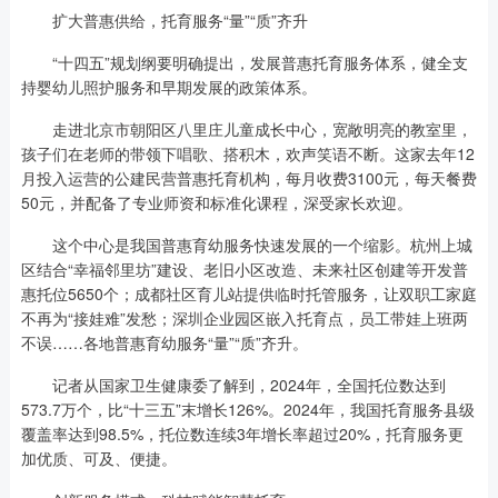
扩大普惠供给，托育服务“量”“质”齐升
“十四五”规划纲要明确提出，发展普惠托育服务体系，健全支
持婴幼儿照护服务和早期发展的政策体系。
走进北京市朝阳区八里庄儿童成长中心，宽敞明亮的教室里，
孩子们在老师的带领下唱歌、搭积木，欢声笑语不断。这家去年12
月投入运营的公建民营普惠托育机构，每月收费3100元，每天餐费
50元，并配备了专业师资和标准化课程，深受家长欢迎。
这个中心是我国普惠育幼服务快速发展的一个缩影。杭州上城
区结合“幸福邻里坊”建设、老旧小区改造、未来社区创建等开发普
惠托位5650个；成都社区育儿站提供临时托管服务，让双职工家庭
不再为“接娃难”发愁；深圳企业园区嵌入托育点，员工带娃上班两
不误……各地普惠育幼服务“量”“质”齐升。
记者从国家卫生健康委了解到，2024年，全国托位数达到
573.7万个，比“十三五”末增长126%。2024年，我国托育服务县级
覆盖率达到98.5%，托位数连续3年增长率超过20%，托育服务更
加优质、可及、便捷。