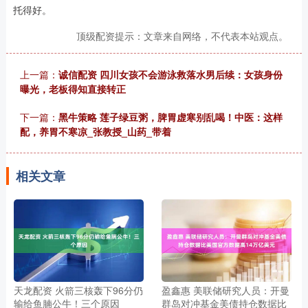
托得好。
顶级配资提示：文章来自网络，不代表本站观点。
上一篇：
诚信配资 四川女孩不会游泳救落水男后续：女孩身份
曝光，老板得知直接转正
下一篇：
黑牛策略 莲子绿豆粥，脾胃虚寒别乱喝！中医：这样
配，养胃不寒凉_张教授_山药_带着
相关文章
天龙配资 火箭三核轰下96分仍
盈鑫惠 美联储研究人员：开曼
输给鱼腩公牛！三个原因
群岛对冲基金美债持仓数据比