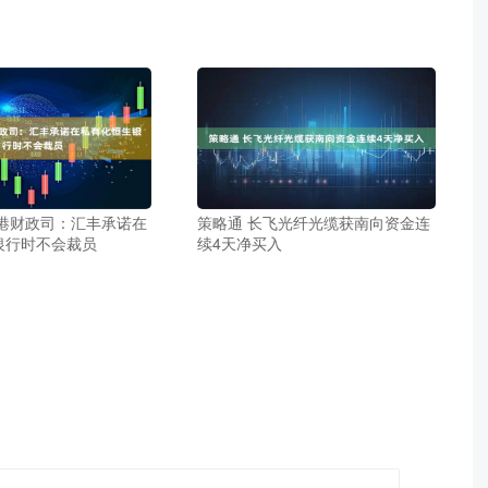
香港财政司：汇丰承诺在
策略通 长飞光纤光缆获南向资金连
银行时不会裁员
续4天净买入