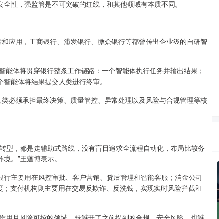
安全性，强监管是不可突破的红线，和其他领域有本质不同。
行探索和应用，工商银行、浦发银行、微众银行等都曾传出企业级的自研智
，智能体将贯穿银行整条工作链路：一个智能体执行任务并输出结果；
个智能体将结果提交人类进行终审。
人类必须承担最终决策、质量管控、异常处理以及风险与合规管理等核
化转型，都是走辅助式路线，没有盲目追求全流程自动化，布局比较务
环境。”王蓬博表示。
银行主要用在风控审批、客户营销、贷后管理和智能客服；消金公司
准度；支付机构则主要用在交易反欺诈、反洗钱，实现实时风险拦截和
础作用且风险可控的领域，既避开了之前提到的合规、安全风险，也避