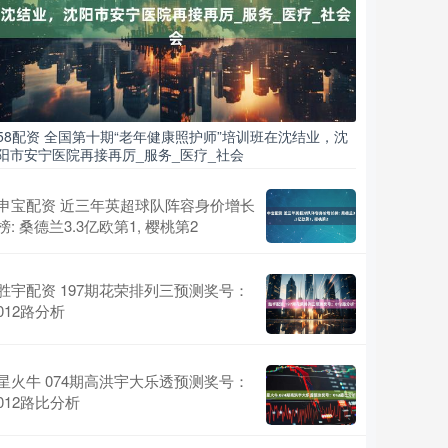
58配资 全国第十期“老年健康照护师”培训班在沈结业，沈
阳市安宁医院再接再厉_服务_医疗_社会
申宝配资 近三年英超球队阵容身价增长
榜: 桑德兰3.3亿欧第1, 樱桃第2
胜宇配资 197期花荣排列三预测奖号：
012路分析
星火牛 074期高洪宇大乐透预测奖号：
012路比分析