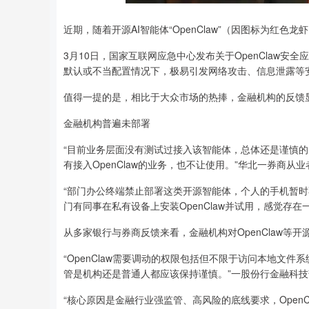
近期，随着开源AI智能体“OpenClaw”（因图标为红
深证成指
14311.01
8
1.02%
200.89
1.
3月10日，国家互联网应急中心发布关于OpenClaw安全
默认或不当配置情况下，极易引发网络攻击、信息泄露等
值得一提的是，相比于大众市场的热捧，金融机构的反馈显
金融机构普遍未部署
“目前业务层面没有测试过接入该智能体，总体还是谨慎的
有接入OpenClaw的业务，也不让使用。”华北一券商从
“部门办公终端禁止部署这类开源智能体，个人的手机暂时
门有同事在私有设备上安装OpenClaw并试用，感觉存
从多家银行与券商反馈来看，金融机构对OpenClaw等
“OpenClaw需要调动的权限包括但不限于访问本地文件
管是机构还是普通人都应该保持谨慎。”一股份行金融科
“核心原因是金融行业强监管、高风险的底线要求，Open