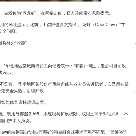
色龙虾，被戏称为“养龙虾”）在网络走红，官方连续发布风险提示。
沪深300
4694.44
42%
43.13
0.93%
应用的风险提示；此前，工信部也发文指出，“龙虾（OpenClaw）”在
安全问题。
得格外“冷静”。
。”华北地区某城商行员工向记者表示：“有客户问过，但公司目前没
业者表示。
不监管。”华南地区某股份行风控条线从业人员告诉记者，自己所在部
在一定安全风险，后续卸载。
开源智能体普遍持观望态度。
系统、调用外部服务API、系统级与扩展权限，权限远高于对话式AI，不
技部门技术人员说。
Claw的端到端自动执行现阶段和金融合规要求严重不匹配。”博通咨询