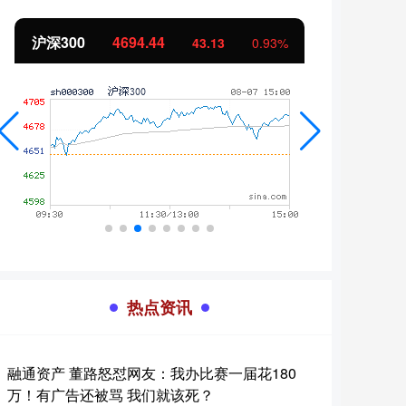
北证50
1134.24
创业
11.37
1.01%
热点资讯
融通资产 董路怒怼网友：我办比赛一届花180
万！有广告还被骂 我们就该死？