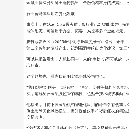
金融业资深分析师王蓬博指出，金融领域本身的严肃性、
行业智能体应用差异化发展
事实上，在OpenClaw爆火前，银行业已对智能体进
能体动态，可运用于办公、拓客、风控等多个金融场景。
麦肯锡发布的《2025全球银行业年度报告》指出，未来
第二个智能体复核产出、识别漏洞并给出优化建议；第三
可以从报告看出，人机协同中，人的“审核”仍不可或缺：
心职责。
这个趋势也与业内目前的实践路线较为吻合。
“我们观察到的是，目前银行、消金、支付等机构的智能
实，这既契合金融强监管的属性，也贴合技术现状和商业
他指出，目前不同金融机构智能化应用的环节各有侧重，
侧重用AI优化风控模型，提升授信效率和贷后催收的精
交易监测。
“这些环节要么是非核心的辅助环节，要么是AI能发挥基