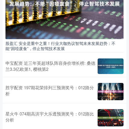
股盈汇 安全是重中之重！行业大咖热议智驾未来发展趋势：不
能“因噎废食”，停止智驾技术发展
申宝配资 近三年英超球队阵容身价增长榜: 桑德
兰3.3亿欧第1, 樱桃第2
胜宇配资 197期花荣排列三预测奖号：012路分
析
星火牛 074期高洪宇大乐透预测奖号：012路比
分析