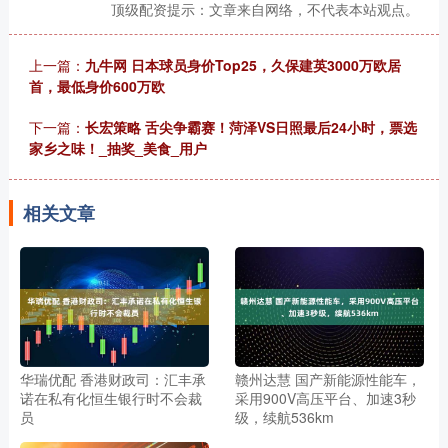
顶级配资提示：文章来自网络，不代表本站观点。
上一篇：
九牛网 日本球员身价Top25，久保建英3000万欧居
首，最低身价600万欧
下一篇：
长宏策略 舌尖争霸赛！菏泽VS日照最后24小时，票选
家乡之味！_抽奖_美食_用户
相关文章
华瑞优配 香港财政司：汇丰承
赣州达慧 国产新能源性能车，
诺在私有化恒生银行时不会裁
采用900V高压平台、加速3秒
员
级，续航536km